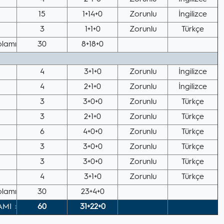
15
1+14+0
Zorunlu
İngilizce
3
1+1+0
Zorunlu
Türkçe
lamı
30
8+18+0
4
3+1+0
Zorunlu
İngilizce
4
2+1+0
Zorunlu
İngilizce
3
3+0+0
Zorunlu
Türkçe
3
2+1+0
Zorunlu
Türkçe
6
4+0+0
Zorunlu
Türkçe
3
3+0+0
Zorunlu
Türkçe
3
3+0+0
Zorunlu
Türkçe
4
3+1+0
Zorunlu
Türkçe
lamı
30
23+4+0
AMI :
60
31+22+0