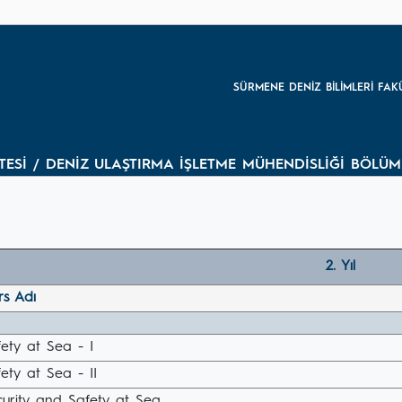
SÜRMENE DENİZ BİLİMLERİ FAK
ESİ / DENİZ ULAŞTIRMA İŞLETME MÜHENDİSLİĞİ BÖLÜMÜ /
2. Yıl
rs Adı
ety at Sea - I
ety at Sea - II
curity and Safety at Sea