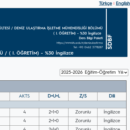
Türkçe
English
|
ÜLTESİ / DENİZ ULAŞTIRMA İŞLETME MÜHENDİSLİĞİ BÖLÜMÜ
( I. ÖĞRETİM) - %30 İngilizce
SDBF
Ders Bilgi Paketi
https://www.ktu.edu.tr/denizulastirma
Tel: +90 0462 3778287
 ( I. ÖĞRETİM) - %30 İngilizce
AKTS
D+U+L
Z/S
Dili
4
2+1+0
Zorunlu
İngilizce
4
2+1+0
Zorunlu
İngilizce
4
2+1+0
Zorunlu
İngilizce