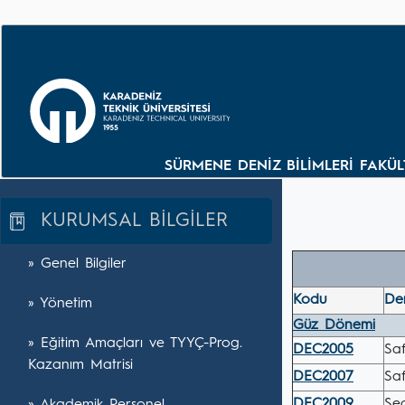
SÜRMENE DENİZ BİLİMLERİ FAKÜLT
KURUMSAL BİLGİLER
» Genel Bilgiler
Kodu
De
» Yönetim
Güz Dönemi
» Eğitim Amaçları ve TYYÇ-Prog.
DEC2005
Saf
Kazanım Matrisi
DEC2007
Saf
DEC2009
Se