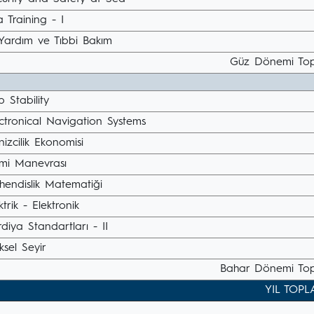
 Training - I
 Yardım ve Tıbbi Bakım
Güz Dönemi Top
p Stability
ctronical Navigation Systems
izcilik Ekonomisi
mi Manevrası
hendislik Matematiği
ktrik - Elektronik
diya Standartları - II
sel Seyir
Bahar Dönemi Top
YIL TOPL