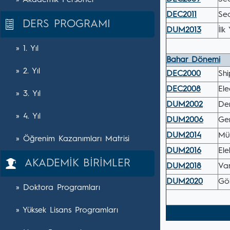
» Akademik Personel
DEC2011
Sea
DERS PROGRAMI
DUM2013
İlk
» 1. Yıl
Bahar Dönemi
» 2. Yıl
DEC2000
Shi
DEC2008
Ele
» 3. Yıl
DUM2002
Den
» 4. Yıl
DUM2006
Ge
DUM2014
Mü
» Öğrenim Kazanımları Matrisi
DUM2016
Ele
AKADEMİK BİRİMLER
DUM2018
Var
DUM2020
Gök
» Doktora Programları
» Yüksek Lisans Programları