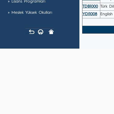
» Lisans Programları
TDB1000
Türk Dili
» Meslek Yüksek Okulları
YDI1008
English 