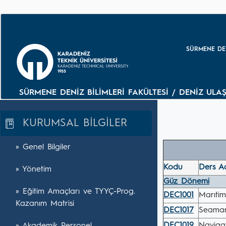
SÜRMENE DEN
SÜRMENE DENİZ BİLİMLERİ FAKÜLTESİ / DENİZ ULAŞ
KURUMSAL BİLGİLER
» Genel Bilgiler
Kodu
Ders A
» Yönetim
Güz Dönemi
» Eğitim Amaçları ve TYYÇ-Prog.
DEC1001
Marıti
Kazanım Matrisi
DEC1017
Seaman
DEC1019
Navigat