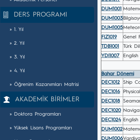
» Akademik Personel
DUM1001
Matemat
DERS PROGRAMI
DUM1003
Bilgisa
DUM1005
Meteoro
» 1. Yıl
FIZ1019
Genel F
» 2. Yıl
TDB1001
Türk Dil
YDI1007
English 
» 3. Yıl
» 4. Yıl
Bahar Dönemi
DEC1012
Ship Co
» Öğrenim Kazanımları Matrisi
DEC1016
Physica
AKADEMİK BİRİMLER
DEC1018
Seamans
DEC1020
Navigat
» Doktora Programları
DEC1024
English
» Yüksek Lisans Programları
DUM1002
Matemat
DUM1006
Vardiya