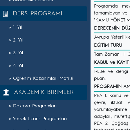
» Akademik Personel
Programda mevc
DERS PROGRAMI
tamamlayan ve 4.
"KAMU YÖNETİMİ" 
» 1. Yıl
DERECENİN DÜ
Avrupa Yeterlil
» 2. Yıl
EĞİTİM TÜRÜ
» 3. Yıl
Tam Zamanlı I. 
KABUL ve KAYI
» 4. Yıl
1-Lise ve dengi 
» Öğrenim Kazanımları Matrisi
puan.
PROGRAMIN A
AKADEMİK BİRİMLER
PEA 1. Kamu ve öz
çevre, iktisat 
» Doktora Programları
yorumlayabilme 
adayları, müfett
» Yüksek Lisans Programları
PEA 2. Çağdaş ge