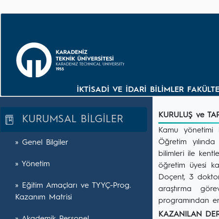
İKTİSADİ VE İDARİ BİLİMLER FAKÜLT
KURULUŞ ve T
KURUMSAL BİLGİLER
Kamu yönetimi b
Öğretim yılında 
» Genel Bilgiler
bilimleri ile ken
» Yönetim
öğretim üyesi k
Doçent, 3 doktor
» Eğitim Amaçları ve TYYÇ-Prog.
araştırma göre
Kazanım Matrisi
programından en 
KAZANILAN D