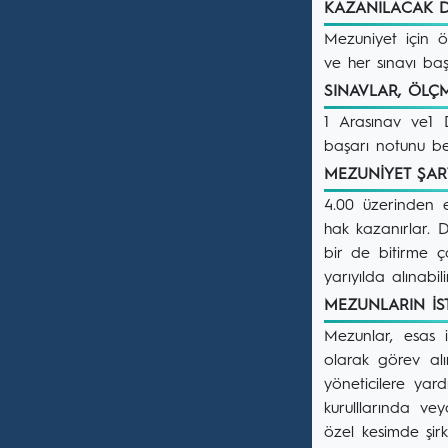
KAZANILACAK D
Mezuniyet için ö
ve her sınavı baş
SINAVLAR, ÖL
1 Arasınav ve1 
başarı notunu bel
MEZUNİYET ŞA
4.00 üzerinden 
hak kazanırlar. 
bir de bitirme ça
yarıyılda alınabilir
MEZUNLARIN İ
Mezunlar, esas i
olarak görev alı
yöneticilere yar
kurulllarında ve
özel kesimde şirk