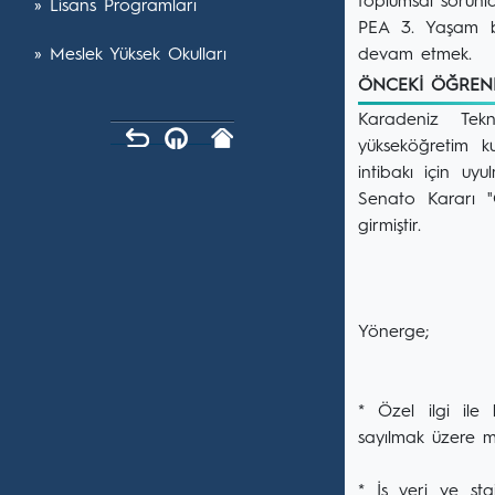
toplumsal sorunl
» Lisans Programları
PEA 3. Yaşam bo
» Meslek Yüksek Okulları
devam etmek.
ÖNCEKİ ÖĞREN
Karadeniz Tekn
yükseköğretim ku
intibakı için uy
Senato Kararı "
girmiştir.
Yönerge;
* Özel ilgi ile 
sayılmak üzere mu
* İş yeri ve sta