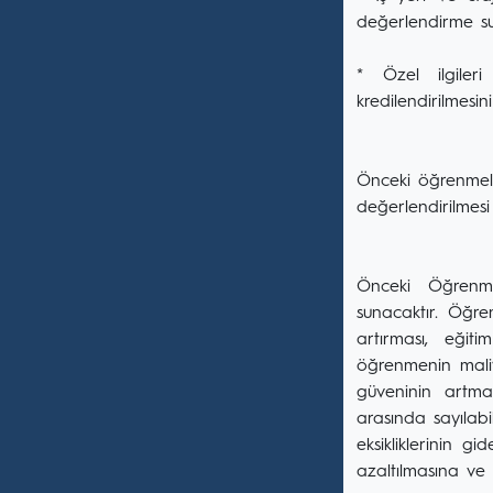
değerlendirme sur
* Özel ilgileri
kredilendirilmesi
Önceki öğrenmele
değerlendirilmesi
Önceki Öğrenme
sunacaktır. Öğren
artırması, eğit
öğrenmenin maliy
güveninin artma
arasında sayılabil
eksikliklerinin g
azaltılmasına ve 