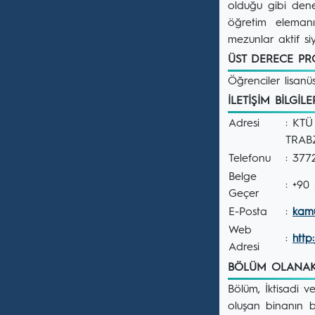
olduğu gibi dene
öğretim eleman
mezunlar aktif si
ÜST DERECE P
Öğrenciler lisanü
İLETİŞİM BİLGİL
Adresi
: KTÜ
TRAB
Telefonu
: 377
Belge
: +90
Geçer
E-Posta
:
kamu
Web
:
http
Adresi
BÖLÜM OLANA
Bölüm, İktisadi v
oluşan binanın b