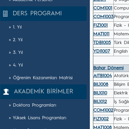
» Akademik Personel
COM1001
Comput
DERS PROGRAMI
COM1003
Progra
FIZ1001
Fizik - I
» 1. Yıl
MAT1011
Matema
» 2. Yıl
TDB1005
Türk Dil
YDI1007
English 
» 3. Yıl
» 4. Yıl
Bahar Dönemi
AITB1004
Atatürk 
» Öğrenim Kazanımları Matrisi
BIL1008
Bilişim 
AKADEMİK BİRİMLER
BIL1010
Elektri
BIL1012
İş Sağl
» Doktora Programları
COM1002
Progra
» Yüksek Lisans Programları
FIZ1002
Fizik - I
MAT1008
Matemat