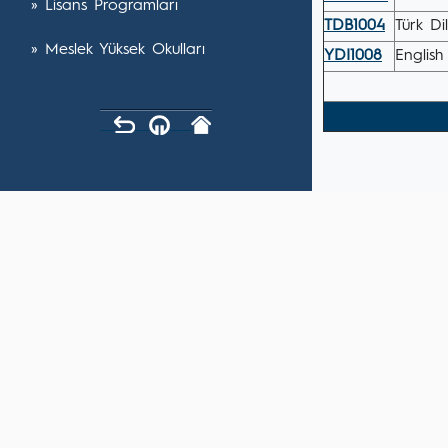
» Lisans Programları
TDB1004
Türk Dil
» Meslek Yüksek Okulları
YDI1008
English 