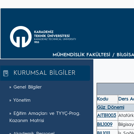
MÜHENDİSLİK FAKÜLTESİ / BİLGİS
KURUMSAL BİLGİLER
» Genel Bilgiler
Kodu
Ders A
» Yönetim
Güz Dönemi
» Eğitim Amaçları ve TYYÇ-Prog.
AITB1003
Atatürk 
Kazanım Matrisi
BIL1009
Bilgisa
BIL1011
İş Sağl