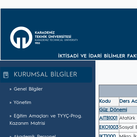
İKTİSADİ VE İDARİ BİLİMLER FA
KURUMSAL BİLGİLER
» Genel Bilgiler
Kodu
Ders Ad
» Yönetim
Güz Dönemi
» Eğitim Amaçları ve TYYÇ-Prog.
AITB1001
Atatürk 
Kazanım Matrisi
EKO1003
Sosyal B
IKT1000
Mikro İk