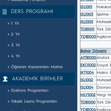
» Akademik Personel
ISL1001
Hukukun
DERS PROGRAMI
ISL1003
İşletme 
ISL1005
Muhaseb
» 1. Yıl
TDB1001
Türk Dili
» 2. Yıl
YDB1003
İngilizce
» 3. Yıl
Bahar Dönemi
» 4. Yıl
AITB1000
Atatürk İ
EKO1002
Sosyal B
» Öğrenim Kazanımları Matrisi
IKT1004
Makro İk
AKADEMİK BİRİMLER
ISL1002
Muhaseb
ISL1004
Davranış
» Doktora Programları
MLY1002
Vergi H
» Yüksek Lisans Programları
TDB1000
Türk Dili
YDB1004
İngilizce