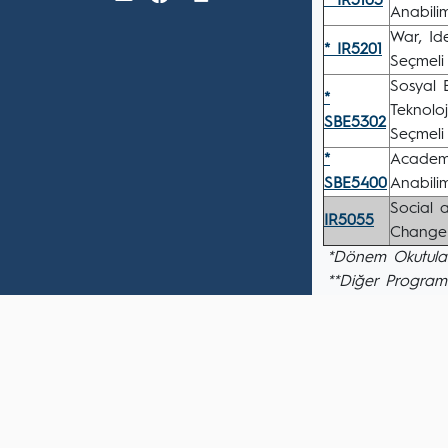
* IR5105
Anabili
War, Id
* IR5201
Seçmeli
Sosyal 
*
Teknolo
SBE5302
Seçmeli
*
Academi
SBE5400
Anabili
Social 
IR5055
Change 
*Dönem Okutulan
**Diğer Program