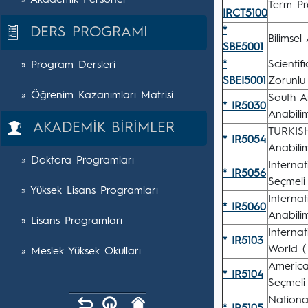
» Akademik Personel
Term Pr
IRCT5100
DERS PROGRAMI
*
Bilimsel
SBE5001
*
Scientif
» Program Dersleri
SBEI5001
Zorunlu
» Öğrenim Kazanımları Matrisi
South A
* IR5030
Anabili
AKADEMİK BİRİMLER
TURKIS
* IR5054
Anabili
» Doktora Programları
Interna
* IR5056
Seçmeli
» Yüksek Lisans Programları
Interna
* IR5060
Anabili
» Lisans Programları
Interna
* IR5103
World (
» Meslek Yüksek Okulları
America
* IR5104
Seçmeli
Nationa