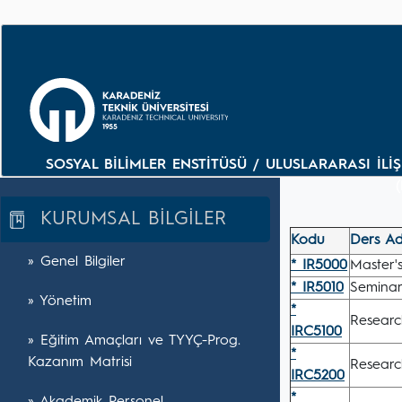
SOSYAL BİLİMLER ENSTİTÜSÜ / ULUSLARARASI İLİŞK
KURUMSAL BİLGİLER
Kodu
Ders Ad
» Genel Bilgiler
* IR5000
Master's
* IR5010
Seminar
» Yönetim
*
Researc
IRC5100
» Eğitim Amaçları ve TYYÇ-Prog.
*
Kazanım Matrisi
Researc
IRC5200
*