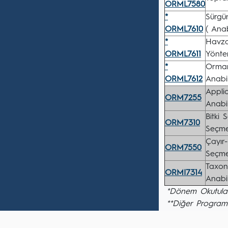
ORML7580
*
Sürgü
ORML7610
( Anab
*
Havza
ORML7611
Yöntem
*
Orman
ORML7612
Anabil
Applic
ORM7255
Anabil
Bitki 
ORM7310
Seçmel
Çayır-
ORM7550
Seçmel
Taxon
ORMI7314
Anabil
*Dönem Okutulan
**Diğer Program