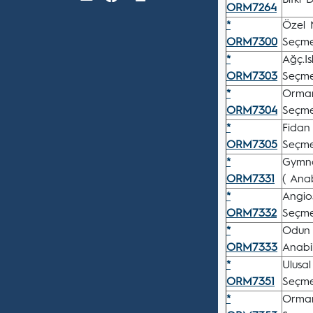
Bitki 
ORM7264
*
Özel N
ORM7300
Seçmel
*
Ağç.Is
ORM7303
Seçmel
*
Orman
ORM7304
Seçmel
*
Fidan
ORM7305
Seçmel
*
Gymno
ORM7331
( Anab
*
Angios
ORM7332
Seçmel
*
Odun 
ORM7333
Anabil
*
Ulusa
ORM7351
Seçmel
*
Orman