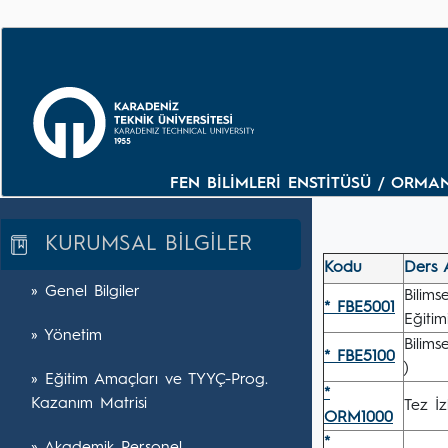
FEN BİLİMLERİ ENSTİTÜSÜ / ORM
KURUMSAL BİLGİLER
Kodu
Ders 
» Genel Bilgiler
Bilim
* FBE5001
Eğitim
» Yönetim
Bilims
* FBE5100
)
» Eğitim Amaçları ve TYYÇ-Prog.
*
Kazanım Matrisi
Tez İ
ORM1000
*