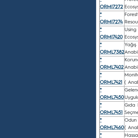
ORMI7272
Ecosy
*
Fores
ORMI7274
Resou
*
Using 
ORMI7420
Ecosy
*
Yağış
ORML7382
Anabil
*
Koruna
ORML7402
Anabil
*
Monit
ORML7421
( Anab
*
Gelen
ORML7450
Uygul
*
Gıda 
ORML7451
Seçmel
*
Odun 
ORML7460
( Anab
*
Hassa