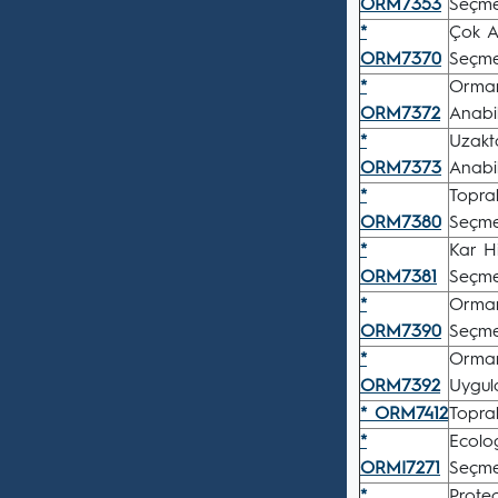
ORM7353
Seçmel
*
Çok Am
ORM7370
Seçmel
*
Orman
ORM7372
Anabil
*
Uzakt
ORM7373
Anabil
*
Topra
ORM7380
Seçmel
*
Kar Hi
ORM7381
Seçmel
*
Orman
ORM7390
Seçmel
*
Orman
ORM7392
Uygul
* ORM7412
Toprak
*
Ecolo
ORMI7271
Seçmel
*
Protec