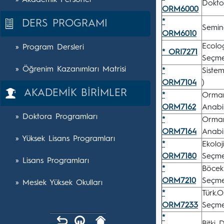
» Akademik Personel
Doktor
ORM6000
*
DERS PROGRAMI
Semin
ORM6010
Ecolo
» Program Dersleri
* ORI7271
Seçmel
» Öğrenim Kazanımları Matrisi
*
Siste
ORM7104
)
AKADEMİK BİRİMLER
*
Orman
ORM7162
Anabil
» Doktora Programları
*
Orman
ORM7164
Anabil
» Yüksek Lisans Programları
*
Ekoloj
ORM7180
Seçmel
» Lisans Programları
*
Böcek 
ORM7210
Seçmel
» Meslek Yüksek Okulları
*
Türk.O
ORM7233
Seçmel
*