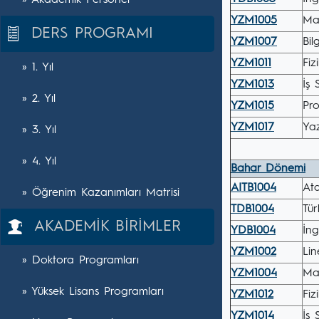
» Akademik Personel
YZM1005
Ma
DERS PROGRAMI
YZM1007
Bil
YZM1011
Fizi
» 1. Yıl
YZM1013
İş 
» 2. Yıl
YZM1015
Pr
YZM1017
Yaz
» 3. Yıl
» 4. Yıl
Bahar Dönemi
AITB1004
Ata
» Öğrenim Kazanımları Matrisi
TDB1004
Tür
AKADEMİK BİRİMLER
YDB1004
İng
YZM1002
Lin
» Doktora Programları
YZM1004
Mat
» Yüksek Lisans Programları
YZM1012
Fizi
YZM1014
İş 