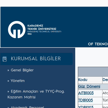
OF TEKNOL
KURUMSAL BİLGİLER
» Genel Bilgiler
Kodu
De
» Yönetim
Güz Dönemi
» Eğitim Amaçları ve TYYÇ-Prog.
AITB1003
Ata
Kazanım Matrisi
TDB1005
Tür
YDB1003
İng