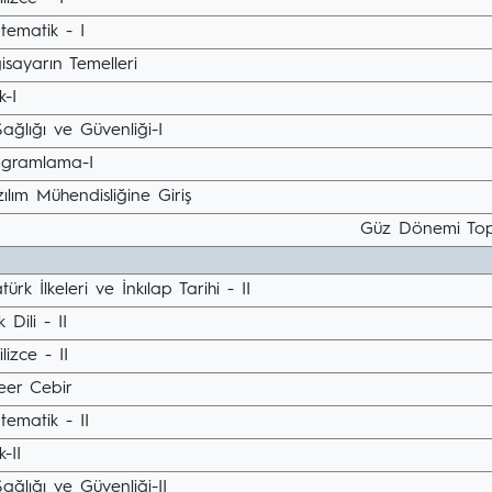
tematik - I
gisayarın Temelleri
k-I
Sağlığı ve Güvenliği-I
ogramlama-I
ılım Mühendisliğine Giriş
Güz Dönemi Top
türk İlkeleri ve İnkılap Tarihi - II
k Dili - II
ilizce - II
eer Cebir
ematik - II
k-II
Sağlığı ve Güvenliği-II