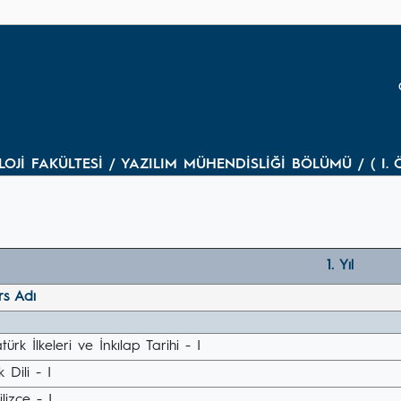
OJİ FAKÜLTESİ / YAZILIM MÜHENDİSLİĞİ BÖLÜMÜ / ( I.
1. Yıl
rs Adı
türk İlkeleri ve İnkılap Tarihi - I
k Dili - I
ilizce - I