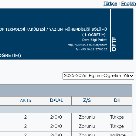
Türkçe
English
|
OF TEKNOLOJİ FAKÜLTESİ / YAZILIM MÜHENDİSLİĞİ BÖLÜMÜ
( I. ÖĞRETİM)
OFTF
Ders Bilgi Paketi
http://www.ktu.edu.tr/ofyazilim
Tel: +90 0462 3778353
 ÖĞRETİM)
AKTS
D+U+L
Z/S
Dili
2
2+0+0
Zorunlu
Türkçe
2
2+0+0
Zorunlu
Türkçe
2
2+0+0
Zorunlu
İngilizce