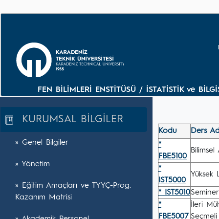
FEN BİLİMLERİ ENSTİTÜSÜ / İSTATİSTİK ve BİL
KURUMSAL BİLGİLER
Kodu
Ders Ad
» Genel Bilgiler
*
Bilimsel
FBE5100
» Yönetim
*
Yüksek L
IST5000
» Eğitim Amaçları ve TYYÇ-Prog.
* IST5010
Seminer
Kazanım Matrisi
*
İleri Mü
FBE5007
Seçmeli