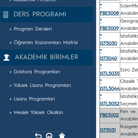
» Akademik Personel
*
Scientif
FBE5008
Anabili
DERS PROGRAMI
*
Geograp
FBE5009
Anabili
» Program Dersleri
*
İstatist
» Öğrenim Kazanımları Matrisi
IST5030
Anabili
*
İstatist
AKADEMİK BİRİMLER
IST5040
Anabili
*
Sürü Zek
» Doktora Programları
ISTL5035
*
Olasılık 
» Yüksek Lisans Programları
ISTL5044
Anabili
*
İstatist
» Lisans Programları
ISTL5052
Seçmeli
Fen ve M
» Meslek Yüksek Okulları
FBE5002
Anabili
Rasgele
IST5031
Anabili