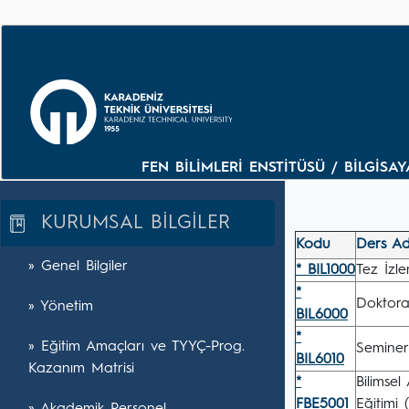
FEN BİLİMLERİ ENSTİTÜSÜ / BİLGİS
KURUMSAL BİLGİLER
Kodu
Ders Ad
» Genel Bilgiler
* BIL1000
Tez İzl
*
Doktora
» Yönetim
BIL6000
*
» Eğitim Amaçları ve TYYÇ-Prog.
Seminer
BIL6010
Kazanım Matrisi
*
Bilimse
FBE5001
Eğitimi 