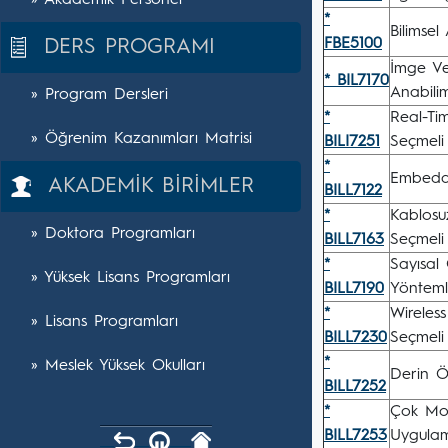
» Akademik Personel
*
Bilimsel
FBE5100
DERS PROGRAMI
İmge Ve
* BIL7170
Anabili
» Program Dersleri
*
Real-Ti
» Öğrenim Kazanımları Matrisi
BILI7251
Seçmeli
*
Embedde
AKADEMİK BİRİMLER
BILL7122
*
Kablosu
» Doktora Programları
BILL7163
Seçmeli
*
Sayısal
» Yüksek Lisans Programları
BILL7190
Yönteml
*
Wireles
» Lisans Programları
BILL7230
Seçmeli
*
» Meslek Yüksek Okulları
Derin Ö
BILL7252
*
Çok Mod
BILL7253
Uygulam