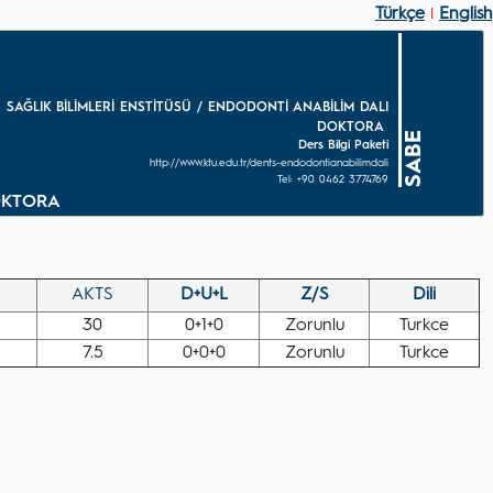
Türkçe
English
|
SAĞLIK BİLİMLERİ ENSTİTÜSÜ / ENDODONTİ ANABİLİM DALI
DOKTORA
SABE
Ders Bilgi Paketi
http://www.ktu.edu.tr/dents-endodontianabilimdali
Tel: +90 0462 3774769
DOKTORA
AKTS
D+U+L
Z/S
Dili
30
0+1+0
Zorunlu
Turkce
7.5
0+0+0
Zorunlu
Turkce