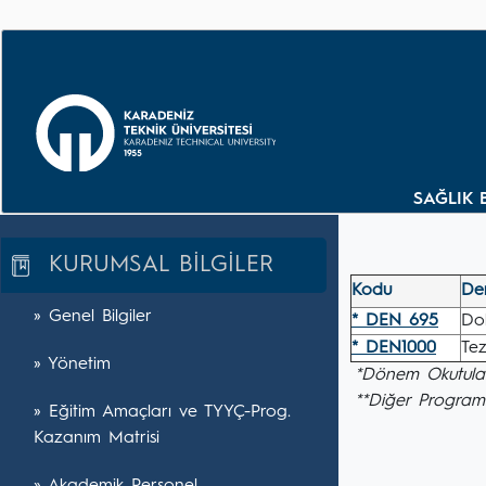
SAĞLIK 
KURUMSAL BİLGİLER
Kodu
De
» Genel Bilgiler
* DEN 695
Dok
* DEN1000
Tez
» Yönetim
*Dönem Okutulan
**Diğer Program
» Eğitim Amaçları ve TYYÇ-Prog.
Kazanım Matrisi