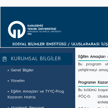
SOSYAL BİLİMLER ENSTİTÜSÜ / ULUSLARARASI İLİŞK
Eğitim Amaçları :
KURUMSAL BİLGİLER
Bu program ulus
yetiştirmeyi ama
» Genel Bilgiler
» Yönetim
Programın Kazanı
Bu bölümü başarı
» Eğitim Amaçları ve TYYÇ-Prog.
PÖÇ-0:
Ulusla
Kazanım Matrisi
entel