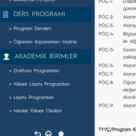
» Akademik Personel
PÖÇ-1:
Disipl
günüm
DERS PROGRAMI
PÖÇ-2:
Alanın
PÖÇ-3:
Alanı
» Program Dersleri
PÖÇ-4:
Bilgi
ile di
» Öğrenim Kazanımları Matrisi
PÖÇ-5:
Siyasa
AKADEMİK BİRİMLER
yaklaş
PÖÇ-6:
Alanın
» Doktora Programları
PÖÇ-7:
Alanı
PÖÇ-8:
Öğreni
» Yüksek Lisans Programları
değer
duyul
» Lisans Programları
PÖÇ-9:
Alanın
» Meslek Yüksek Okulları
TYYÇ/Program Ka