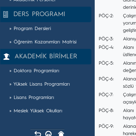
» Akademik Personel
alanla
derinle
DERS PROGRAMI
PÖÇ-2:
Çalışm
yorum
» Program Dersleri
geliştir
PÖÇ-3:
Alanıy
» Öğrenim Kazanımları Matrisi
PÖÇ-4:
Alanı 
üstlene
AKADEMİK BİRİMLER
PÖÇ-5:
Alanın
değerl
» Doktora Programları
PÖÇ-6:
Alana 
» Yüksek Lisans Programları
sözlü 
PÖÇ-7:
Çalış
» Lisans Programları
açısıy
PÖÇ-8:
Alanı 
» Meslek Yüksek Okulları
hayata
PÖÇ-9:
Alana 
hareke