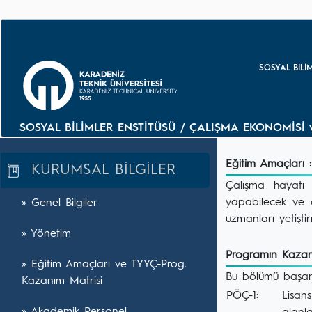
SOSYAL BİLİ
SOSYAL BİLİMLER ENSTİTÜSÜ / ÇALIŞMA EKONOMİSİ v
Eğitim Amaçları :
KURUMSAL BİLGİLER
Çalışma hayatı v
yapabilecek ve a
» Genel Bilgiler
uzmanları yetiştir
» Yönetim
Programın Kazanı
» Eğitim Amaçları ve TYYÇ-Prog.
Bu bölümü başarı
Kazanım Matrisi
PÖÇ-1:
Lisans