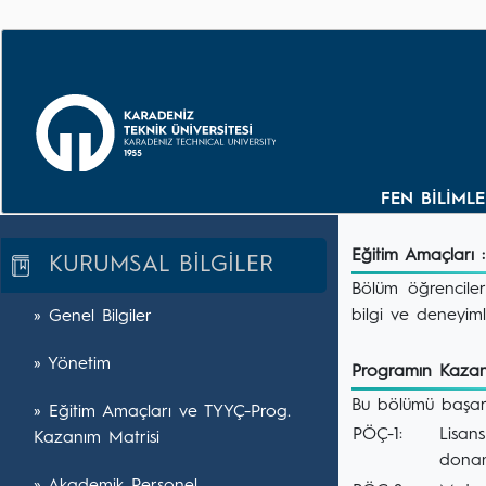
FEN BİLİML
Eğitim Amaçları :
KURUMSAL BİLGİLER
Bölüm öğrenciler
bilgi ve deneyim
» Genel Bilgiler
» Yönetim
Programın Kazanı
Bu bölümü başarı
» Eğitim Amaçları ve TYYÇ-Prog.
PÖÇ-1:
Lisans
Kazanım Matrisi
donan