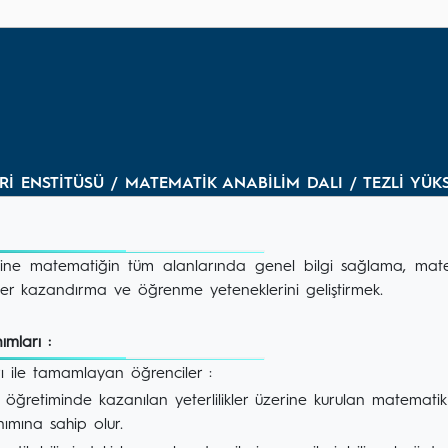
ERİ ENSTİTÜSÜ / MATEMATİK ANABİLİM DALI / TEZLİ YÜ
ine matematiğin tüm alanlarında genel bilgi sağlama, matem
ler kazandırma ve öğrenme yeteneklerini geliştirmek.
mları :
 ile tamamlayan öğrenciler :
 öğretiminde kazanılan yeterlilikler üzerine kurulan matematik il
ımına sahip olur.