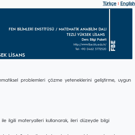
Türkçe
English
|
FEN BİLİMLERİ ENSTİTÜSÜ / MATEMATİK ANABİLİM DALI
TEZLİ YÜKSEK LİSANS
Ders Bilgi Paketi
FBE
http://www.fbe.ktu.edu.tr/
Tel: +90 0462 3772520
KSEK LİSANS
atiksel problemleri çözme yeteneklerini geliştirme, uygun
e ilgili materyalleri kullanarak, ileri düzeyde bilgi