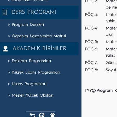
» Akademik Personel
PÖÇ-2:
Matema
belirl
DERS PROGRAMI
PÖÇ-3:
Matem
sahip 
» Program Dersleri
PÖÇ-4:
Matema
olur.
» Öğrenim Kazanımları Matrisi
PÖÇ-5:
Matema
AKADEMİK BİRİMLER
PÖÇ-6:
Matema
sahip 
» Doktora Programları
PÖÇ-7:
Günce
PÖÇ-8:
Soyut
» Yüksek Lisans Programları
» Lisans Programları
TYYÇ/Program Ka
» Meslek Yüksek Okulları