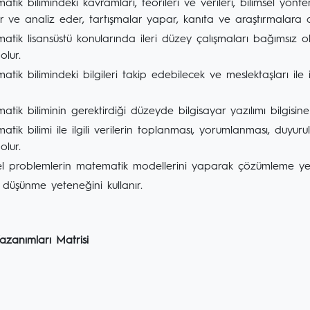
tik bilimindeki kavramları, teorileri ve verileri, bilimsel yön
er ve analiz eder, tartışmalar yapar, kanıta ve araştırmalara day
atik lisansüstü konularında ileri düzey çalışmaları bağımsız o
olur.
tik bilimindeki bilgileri takip edebilecek ve meslektaşları ile 
tik biliminin gerektirdiği düzeyde bilgisayar yazılımı bilgisine
tik bilimi ile ilgili verilerin toplanması, yorumlanması, duyu
olur.
l problemlerin matematik modellerini yaparak çözümleme yet
 düşünme yeteneğini kullanır.
zanımları Matrisi