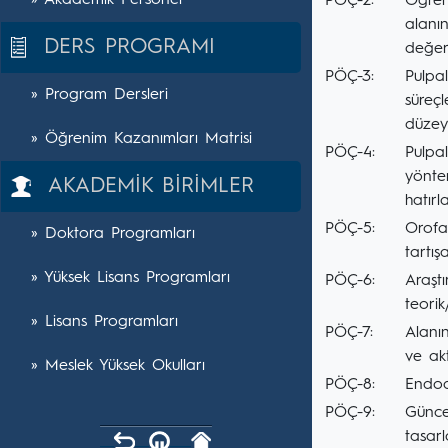
» Akademik Personel
PÖÇ-2:
Öğrenc
alanın
DERS PROGRAMI
değerl
PÖÇ-3:
Pulpal
» Program Dersleri
süreç
düzeyd
» Öğrenim Kazanımları Matrisi
PÖÇ-4:
Pulpal
yöntem
AKADEMİK BİRİMLER
hatırl
PÖÇ-5:
Orofa
» Doktora Programları
tartış
» Yüksek Lisans Programları
PÖÇ-6:
Araşt
teorik
» Lisans Programları
PÖÇ-7:
Alanın
ve akt
» Meslek Yüksek Okulları
PÖÇ-8:
Endod
PÖÇ-9:
Güncel
tasar