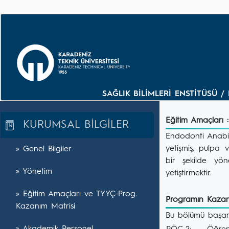
SAĞLIK BİLİMLERİ ENSTİTÜSÜ
Eğitim Amaçları :
KURUMSAL BİLGİLER
Endodonti Anabil
yetişmiş, pulpa v
» Genel Bilgiler
bir şekilde yön
» Yönetim
yetiştirmektir.
» Eğitim Amaçları ve TYYÇ-Prog.
Programın Kazanı
Kazanım Matrisi
Bu bölümü başarı