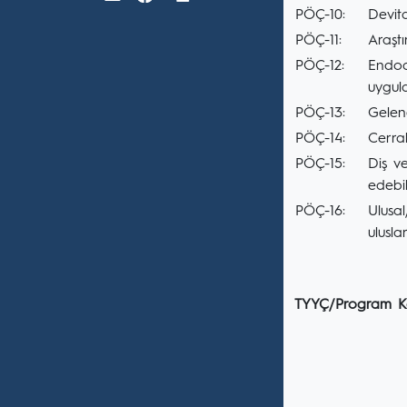
PÖÇ-10:
Devit
PÖÇ-11:
Araşt
PÖÇ-12:
Endodo
uygula
PÖÇ-13:
Gelene
PÖÇ-14:
Cerra
PÖÇ-15:
Diş v
edebil
PÖÇ-16:
Ulusal
ulusl
TYYÇ/Program Ka