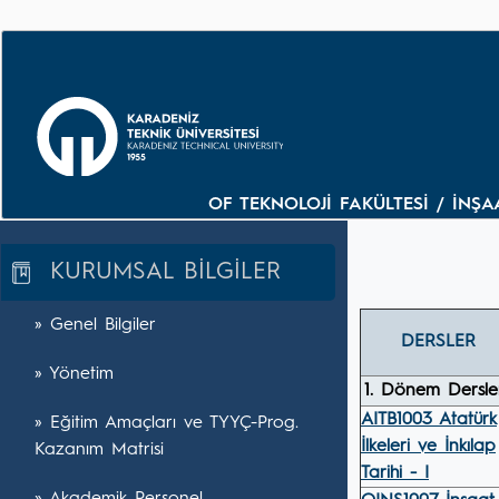
OF TEKNOLOJİ FAKÜLTESİ / İNŞA
KURUMSAL BİLGİLER
» Genel Bilgiler
DERSLER
» Yönetim
1. Dönem Dersle
AITB1003 Atatürk
» Eğitim Amaçları ve TYYÇ-Prog.
İlkeleri ve İnkılap
Kazanım Matrisi
Tarihi - I