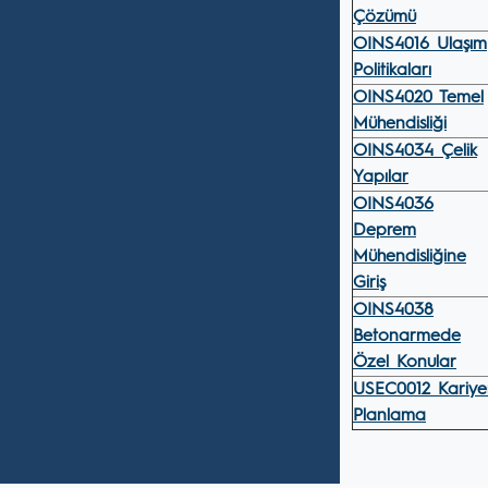
Çözümü
OINS4016 Ulaşım
Politikaları
OINS4020 Temel
Mühendisliği
OINS4034 Çelik
Yapılar
OINS4036
Deprem
Mühendisliğine
Giriş
OINS4038
Betonarmede
Özel Konular
USEC0012 Kariye
Planlama