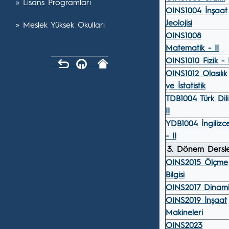
» Lisans Programları
OINS1004 İnşaat
Jeolojisi
» Meslek Yüksek Okulları
OINS1008
Matematik - II
OINS1010 Fizik - I
OINS1012 Olasılık
ve İstatistik
TDB1004 Türk Dili
II
YDB1004 İngilizc
- II
3. Dönem Dersle
OINS2015 Ölçme
Bilgisi
OINS2017 Dinami
OINS2019 İnşaat
Makineleri
OINS2023