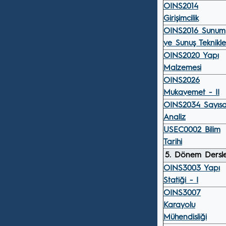
OINS2014
Girişimcilik
OINS2016 Sunum
ve Sunuş Teknikle
OINS2020 Yapı
Malzemesi
OINS2026
Mukavemet - II
OINS2034 Sayısa
Analiz
USEC0002 Bilim
Tarihi
5. Dönem Dersle
OINS3003 Yapı
Statiği - I
OINS3007
Karayolu
Mühendisliği