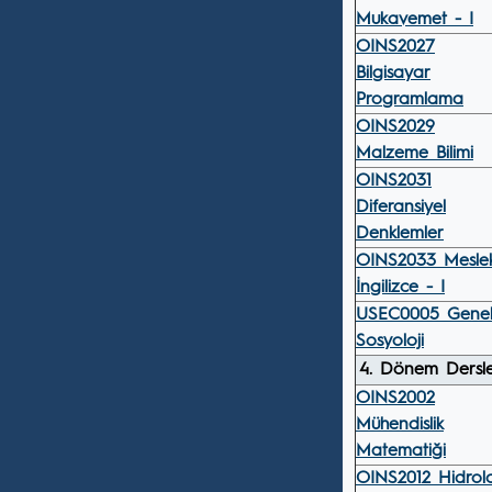
Mukavemet - I
OINS2027
Bilgisayar
Programlama
OINS2029
Malzeme Bilimi
OINS2031
Diferansiyel
Denklemler
OINS2033 Meslek
İngilizce - I
USEC0005 Gene
Sosyoloji
4. Dönem Dersle
OINS2002
Mühendislik
Matematiği
OINS2012 Hidrolo