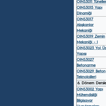
OINS3011 Tünelle
OINS3015 Yapı
Dinamiği
OINS3017
Akışkanlar
Mekaniği
OINS3019 Zemin
Mekaniği - I
OINS3023 Yol Üs
Yapısı
OINS3027
Betonarme
OINS3029 Beton
Teknolojileri
6. Dönem Dersle
OINS3002 Yapı
Mühendisliği
Bilgisayar