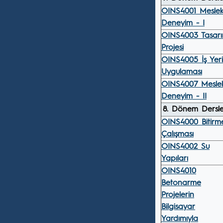
OINS4001 Meslek
Deneyim - I
OINS4003 Tasar
Projesi
OINS4005 İş Yeri
Uygulaması
OINS4007 Meslek
Deneyim - II
8. Dönem Dersle
OINS4000 Bitirm
Çalışması
OINS4002 Su
Yapıları
OINS4010
Betonarme
Projelerin
Bilgisayar
Yardımıyla