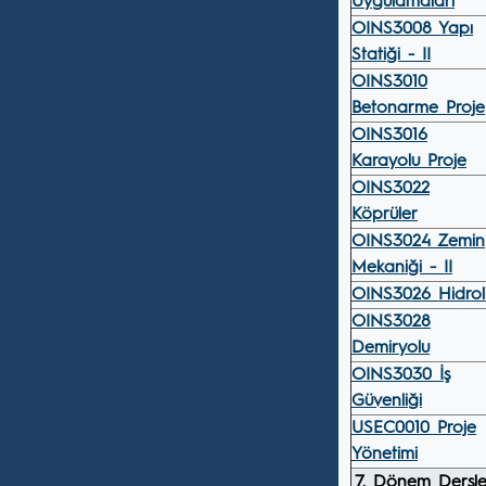
Uygulamaları
OINS3008 Yapı
Statiği - II
OINS3010
Betonarme Proje
OINS3016
Karayolu Proje
OINS3022
Köprüler
OINS3024 Zemin
Mekaniği - II
OINS3026 Hidrol
OINS3028
Demiryolu
OINS3030 İş
Güvenliği
USEC0010 Proje
Yönetimi
7. Dönem Dersle