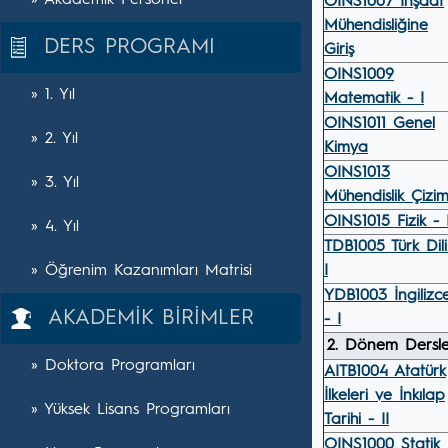
» Akademik Personel
OINS1007 İnşaat
Mühendisliğine
DERS PROGRAMI
Giriş
OINS1009
» 1. Yıl
Matematik - I
OINS1011 Genel
» 2. Yıl
Kimya
OINS1013
» 3. Yıl
Mühendislik Çizim
OINS1015 Fizik - 
» 4. Yıl
TDB1005 Türk Dili
» Öğrenim Kazanımları Matrisi
I
YDB1003 İngilizc
AKADEMİK BİRİMLER
- I
2. Dönem Dersle
» Doktora Programları
AITB1004 Atatürk
İlkeleri ve İnkılap
» Yüksek Lisans Programları
Tarihi - II
OINS1000 Statik