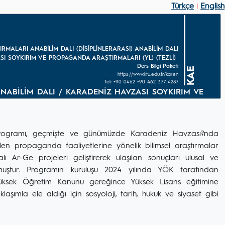
Türkçe
English
|
ALARI ANABİLİM DALI (DİSİPLİNLERARASI) ANABİLİM DALI
I SOYKIRIM VE PROPAGANDA ARAŞTIRMALARI (YL) (TEZLİ)
Ders Bilgi Paketi
KAE
https://www.ktu.edu.tr/karen
Tel: +90 0462 +90 462 377 4287
ANABİLİM DALI / KARADENİZ HAVZASI SOYKIRIM VE
Programı, geçmişte ve günümüzde Karadeniz Havzası?nda
ülen propaganda faaliyetlerine yönelik bilimsel araştırmalar
 Ar-Ge projeleri geliştirerek ulaşılan sonuçları ulusal ve
muştur. Programın kuruluşu 2024 yılında YÖK tarafından
Yüksek Öğretim Kanunu gereğince Yüksek Lisans eğitimine
şımla ele aldığı için sosyoloji, tarih, hukuk ve siyaset gibi