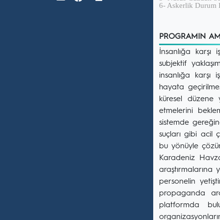
6- Askerlik Durum B
PROGRAMIN A
İnsanlığa karşı 
subjektif yaklaş
insanlığa karşı 
hayata geçirilmes
küresel düzene 
etmelerini bekle
sistemde gereğin
suçları gibi acil
bu yönüyle çözü
Karadeniz Havzas
araştırmalarına 
personelin yetiş
propaganda araş
platformda bulu
organizasyonlar