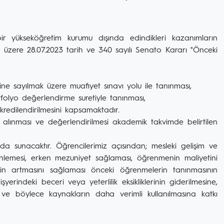
 bir yükseköğretim kurumu dışında edindikleri kazanımların
ek üzere 28.07.2023 tarih ve 340 sayılı Senato Kararı "Önceki
erine sayılmak üzere muafiyet sınavı yolu ile tanınması,
tfolyo değerlendirme suretiyle tanınması,
 kredilendirilmesini kapsamaktadır.
 alınması ve değerlendirilmesi akademik takvimde belirtilen
a sunacaktır. Öğrencilerimiz açısından; mesleki gelişim ve
ı önlemesi, erken mezuniyet sağlaması, öğrenmenin maliyetini
in artmasını sağlaması önceki öğrenmelerin tanınmasının
şyerindeki beceri veya yeterlilik eksikliklerinin giderilmesine,
a ve böylece kaynakların daha verimli kullanılmasına katkı