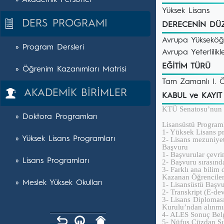
» Akademik Personel
Yüksek Lisans
DERS PROGRAMI
DERECENİN DÜ
Avrupa Yükseköğre
» Program Dersleri
Avrupa Yeterlil
EĞİTİM TÜRÜ
» Öğrenim Kazanımları Matrisi
Tam Zamanlı I. 
AKADEMİK BİRİMLER
KABUL ve KAYI
KTÜ Senatosu’nun 1
» Doktora Programları
Lisansüstü Programl
1- Yüksek Lisans pr
» Yüksek Lisans Programları
2- Lisans mezuniyet
Başvuru
1- Başvurular çevrim
» Lisans Programları
2- Başvuru sırasınd
3- Farklı ana bilim
Kazanan Öğrenciler
» Meslek Yüksek Okulları
1- Lisansüstü Başvu
2- Transkript (E-devl
3- Lisans Diploması
Kurulu’ndan alınmış
4- ALES Sonuç Bel
5- Nüfus Cüzdan Sur