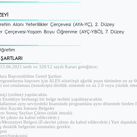
ZEYİ
tim Alanı Yeterlilikler Çerçevesi (AYA-YÇ), 2. Düzey
ikler Çerçevesi-Yaşam Boyu Öğrenme (AYÇ-YBÖ), 7. Düzey
Öğretim
T ŞARTLARI
5.06.2021 tarih ve 320/12 sayılı Kararı gereğince;
ara Başvurabilme Genel Şartları
ogramlarına başvuru için ALES sözel/eşit ağırlık puan türünden en az 
i not ortalaması (transkript) dörtlük sistemde en az 2.0 veya yüzlük sit
içi (online) yapılacaktır.
a Enstitüye herhangi bir belge teslimi yapılmayacaktır.
 dallarının aynı seviyedeki lisansüstü programlara aynı dönemde birden 
den Kayıtta İstenen Belgeler
ru Sonuç Sayfası Çıktısı (ıslak imzalı)
et çıktısı da kabul edilecektir.)
/Mezuniyet Belgesi (E-devlet çıktısı da kabul edilecektir.) Yurt dışı
 denklik belgesini sunmaları gerekir.
gesi
eti/fotokopisi