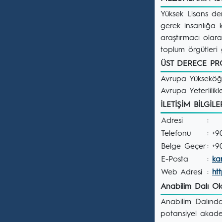
Yüksek Lisans de
gerek insanlığa 
araştırmacı olarak
toplum örgütleri
ÜST DERECE P
Avrupa Yükseköğre
Avrupa Yeterlil
İLETİŞİM BİLGİL
Adresi
:
Telefonu
: +
Belge Geçer
: +
E-Posta
:
ka
Web Adresi
:
ht
Anabilim Dalı O
Anabilim Dalında
potansiyel akadem