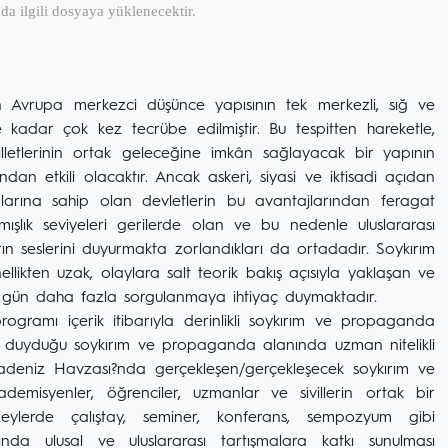
da ilgili dosyaya yüklenecektir.
ın Avrupa merkezci düşünce yapısının tek merkezli, sığ ve
e kadar çok kez tecrübe edilmiştir. Bu tespitten hareketle,
illetlerinin ortak geleceğine imkân sağlayacak bir yapının
dan etkili olacaktır. Ancak askeri, siyasi ve iktisadi açıdan
ına sahip olan devletlerin bu avantajlarından feragat
mışlık seviyeleri gerilerde olan ve bu nedenle uluslararası
ın seslerini duyurmakta zorlandıkları da ortadadır. Soykırım
llikten uzak, olaylara salt teorik bakış açısıyla yaklaşan ve
 gün daha fazla sorgulanmaya ihtiyaç duymaktadır.
ogramı içerik itibarıyla derinlikli soykırım ve propaganda
yaç duyduğu soykırım ve propaganda alanında uzman nitelikli
aradeniz Havzası?nda gerçekleşen/gerçekleşecek soykırım ve
isyenler, öğrenciler, uzmanlar ve sivillerin ortak bir
zeylerde çalıştay, seminer, konferans, sempozyum gibi
da ulusal ve uluslararası tartışmalara katkı sunulması