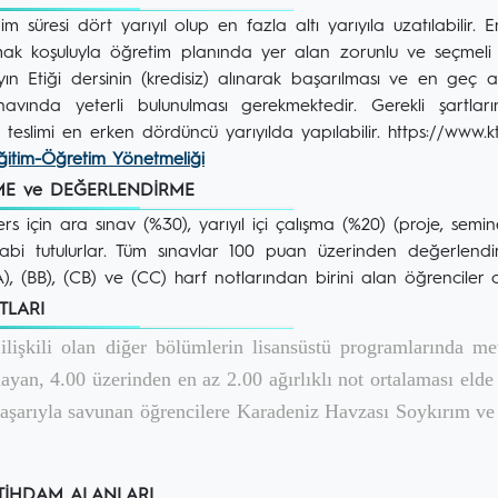
m süresi dört yarıyıl olup en fazla altı yarıyıla uzatılabili
 koşuluyla öğretim planında yer alan zorunlu ve seçmeli de
n Etiği dersinin (kredisiz) alınarak başarılması ve en geç altı
avında yeterli bulunulması gerekmektedir. Gerekli şartlar
eslimi en erken dördüncü yarıyılda yapılabilir. https://www.kt
ğitim-Öğretim Yönetmeliği
ÇME ve DEĞERLENDİRME
rs için ara sınav (%30), yarıyıl içi çalışma (%20) (proje, semin
abi tutulurlar. Tüm sınavlar 100 puan üzerinden değerlendiri
), (BB), (CB) ve (CC) harf notlarından birini alan öğrenciler o 
RTLARI
işkili olan diğer bölümlerin lisansüstü programlarında me
yan, 4.00 üzerinden en az 2.00 ağırlıklı not ortalaması elde 
başarıyla savunan öğrencilere Karadeniz Havzası Soykırım ve
STİHDAM ALANLARI