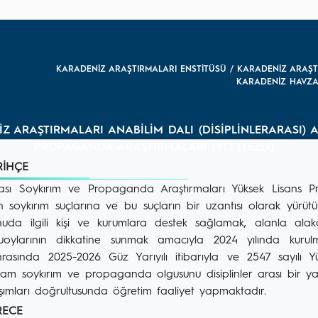
KARADENİZ ARAŞTIRMALARI ENSTİTÜSÜ / KARADENİZ ARAŞTIRM
KARADENİZ HAVZAS
Z ARAŞTIRMALARI ANABİLİM DALI (DİSİPLİNLERARASI) 
PROPAGANDA ARAŞTIRMALARI (YL) (TEZLİ)
ARİHÇE
sı Soykırım ve Propaganda Araştırmaları Yüksek Lisans 
n soykırım suçlarına ve bu suçların bir uzantısı olarak yürüt
a ilgili kişi ve kurumlara destek sağlamak, alanla alakalı
muoylarının dikkatine sunmak amacıyla 2024 yılında kurul
rasında 2025-2026 Güz Yarıyılı itibarıyla ve 2547 sayılı 
ram soykırım ve propaganda olgusunu disiplinler arası bir yakla
laşımları doğrultusunda öğretim faaliyet yapmaktadır.
ERECE