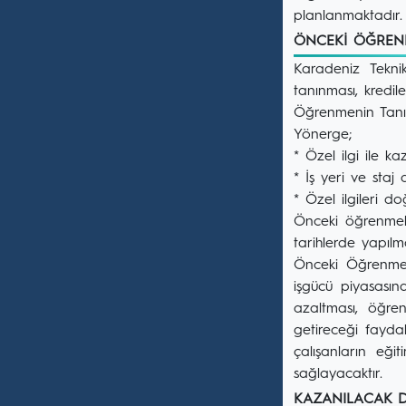
planlanmaktadır.
ÖNCEKİ ÖĞREN
Karadeniz Teknik
tanınması, kredil
Öğrenmenin Tanın
Yönerge;
* Özel ilgi ile k
* İş yeri ve staj
* Özel ilgileri d
Önceki öğrenmele
tarihlerde yapılm
Önceki Öğrenmeni
işgücü piyasasın
azaltması, öğre
getireceği faydal
çalışanların eği
sağlayacaktır.
KAZANILACAK D