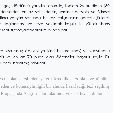
r. En geç dördüncü yarıyılın sonunda, toplam 24 krediden (60
rslerden en az sekiz dersin, seminer dersinin ve Bilimsel
ncı yarıyılın sonunda ise tez çalışmasının gerçekleştirilerek
ın sağlanması ve teze yazılmak koşulu ile yüksek lisans
u.edu.tr/dosyalar/adlibilim_b86db.pdf
er, kısa sınav, ödev veya ikinci bir ara sınav) ve yarıyıl sonu
lir ve en az 70 puan alan öğrenciler başarılı sayılır. Bir
dersi başarmış sayılırlar.
vcut olan derslerden yeterli kredilik ders alan ve tümünü
eden ve konusuyla ilgili bir alanda hazırladığı tezi seçilmiş
 Propaganda Araştırmaları alanında yüksek lisans diploması