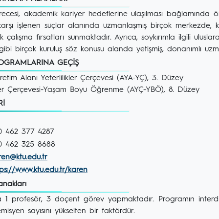
recesi, akademik kariyer hedeflerine ulaşılması bağlamında 
karşı işlenen suçlar alanında uzmanlaşmış birçok merkezde,
 çalışma fırsatları sunmaktadır. Ayrıca, soykırımla ilgili uluslar
 gibi birçok kuruluş söz konusu alanda yetişmiş, donanımlı uzm
ROGRAMLARINA GEÇİŞ
tim Alanı Yeterlilikler Çerçevesi (AYA-YÇ), 3. Düzey
ikler Çerçevesi-Yaşam Boyu Öğrenme (AYÇ-YBÖ), 8. Düzey
ERİ
90 462 377 4287
90 462 325 8688
ren@ktu.edu.tr
tps://www.ktu.edu.tr/karen
lanakları
 1 profesör, 3 doçent görev yapmaktadır. Programın interdisi
isyen sayısını yükselten bir faktördür.