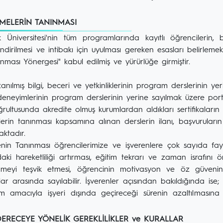
MELERİN TANINMASI
 Üniversitesi'nin tüm programlarında kayıtlı öğrencilerin,
endirilmesi ve intibakı için uyulması gereken esasları belirlem
ması Yönergesi" kabul edilmiş ve yürürlüğe girmiştir.
azanılmış bilgi, beceri ve yetkinliklerinin program derslerinin y
 deneyimlerinin program derslerinin yerine sayılmak üzere por
oğrultusunda akredite olmuş kurumlardan aldıkları sertifikaların
rin tanınması kapsamına alınan derslerin ilanı, başvuruların
aktadır.
n Tanınması öğrencilerimize ve işverenlere çok sayıda fayd
daki hareketliliği artırması, eğitim tekrarı ve zaman israfın
nmeyi teşvik etmesi, öğrencinin motivasyon ve öz güvenin
ar arasında sayılabilir. İşverenler açısından bakıldığında ise; i
tim amacıyla işyeri dışında geçireceği sürenin azaltılmasın
ERECEYE YÖNELİK GEREKLİLİKLER ve KURALLAR