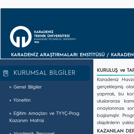
KARADENİZ ARAŞTIRMALARI ENSTİTÜSÜ / KARADENİ
KURULUŞ ve T
KURUMSAL BİLGİLER
Karadeniz Havza
gerçekleşmiş ola
» Genel Bilgiler
yapmak, bu konud
» Yönetim
uluslararası ka
onaylanması son
» Eğitim Amaçları ve TYYÇ-Prog.
başlamıştır. Prog
Kazanım Matrisi
disiplinlerin yak
KAZANILAN D