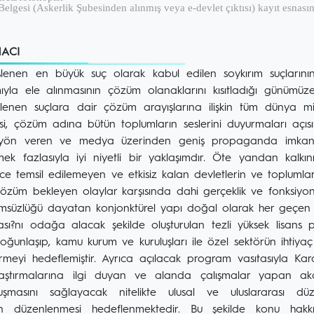
elgesi (Askerlik Şubesinden alınmış veya e-devlet çıktısı) kayıt esnasın
MACI
işlenen en büyük suç olarak kabul edilen soykırım suçların
ımıyla ele alınmasının çözüm olanaklarını kısıtladığı günümüz
işlenen suçlara dair çözüm arayışlarına ilişkin tüm dünya m
i, çözüm adına bütün toplumların seslerini duyurmaları açısın
yön veren ve medya üzerinden geniş propaganda imkanlar
mek fazlasıyla iyi niyetli bir yaklaşımdır. Öte yandan kalkın
ce temsil edilemeyen ve etkisiz kalan devletlerin ve toplumlar
 çözüm bekleyen olaylar karşısında dahi gerçeklik ve fonksiyone
msüzlüğü dayatan konjonktürel yapı doğal olarak her geçen
ı?nı odağa alacak şekilde oluşturulan tezli yüksek lisans pr
yoğunlaşıp, kamu kurum ve kuruluşları ile özel sektörün ihti
tirmeyi hedeflemiştir. Ayrıca açılacak program vasıtasıyla K
tırmalarına ilgi duyan ve alanda çalışmalar yapan akadem
şmasını sağlayacak nitelikte ulusal ve uluslararası dü
ın düzenlenmesi hedeflenmektedir. Bu şekilde konu hakkın