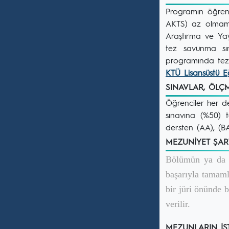
Programın öğreni
AKTS) az olmamak
Araştırma ve Yayı
tez savunma sın
programında tez t
KTÜ Lisansüstü E
SINAVLAR, ÖL
Öğrenciler her de
sınavına (%50) t
dersten (AA), (BA
MEZUNİYET ŞA
Bölümün ya da il
başarıyla tamamla
bir jüri önünde 
verilir.
MEZUNLARIN İ