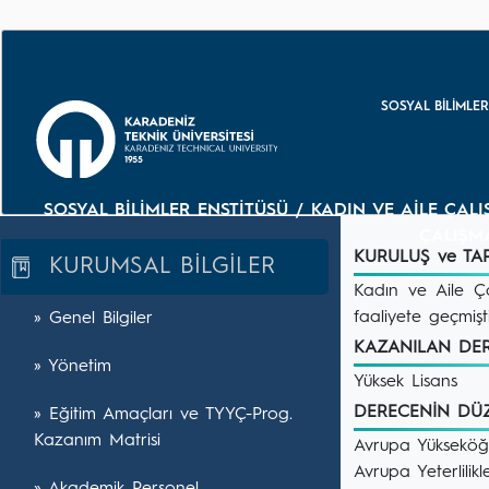
SOSYAL BİLİMLER
SOSYAL BİLİMLER ENSTİTÜSÜ / KADIN VE AİLE ÇALI
ÇALIŞMA
KURULUŞ ve T
KURUMSAL BİLGİLER
Kadın ve Aile Ça
faaliyete geçmişti
» Genel Bilgiler
KAZANILAN D
» Yönetim
Yüksek Lisans
DERECENİN DÜ
» Eğitim Amaçları ve TYYÇ-Prog.
Kazanım Matrisi
Avrupa Yükseköğre
Avrupa Yeterlil