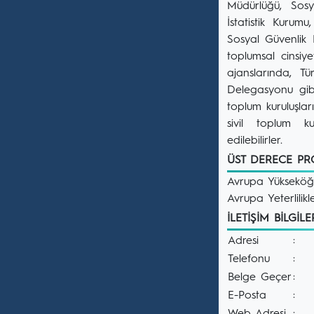
Müdürlüğü, Sos
İstatistik Kurum
Sosyal Güvenlik 
toplumsal cinsiye
ajanslarında, Tür
Delegasyonu gibi u
toplum kuruluşla
sivil toplum ku
edilebilirler.
ÜST DERECE P
Avrupa Yükseköğre
Avrupa Yeterlil
İLETİŞİM BİLGİL
Adresi
:
Telefonu
:
Belge Geçer
:
E-Posta
: