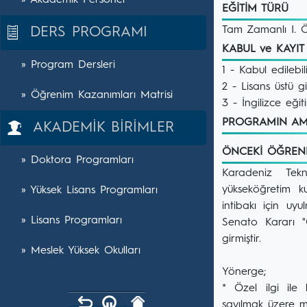
» Akademik Personel
EĞİTİM TÜRÜ
Tam Zamanlı I. 
DERS PROGRAMI
KABUL ve KAYI
» Program Dersleri
1 - Kabul edilebi
2 - Lisans üstü g
» Öğrenim Kazanımları Matrisi
3 - İngilizce eğit
PROGRAMIN A
AKADEMİK BİRİMLER
ÖNCEKİ ÖĞREN
» Doktora Programları
Karadeniz Tekn
yükseköğretim ku
» Yüksek Lisans Programları
intibakı için uy
» Lisans Programları
Senato Kararı "
girmiştir.
» Meslek Yüksek Okulları
Yönerge;
* Özel ilgi ile 
sayılmak üzere mu