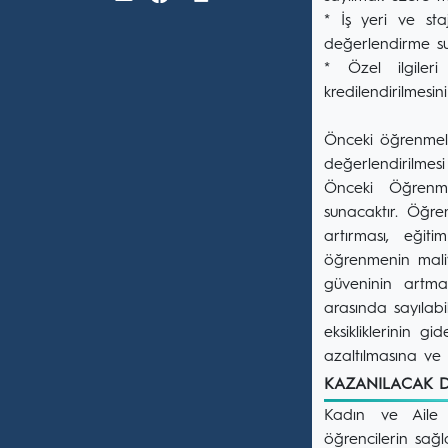
* İş yeri ve sta
değerlendirme sur
* Özel ilgileri
kredilendirilmesi
Önceki öğrenmele
değerlendirilmesi
Önceki Öğrenme
sunacaktır. Öğren
artırması, eğit
öğrenmenin maliy
güveninin artma
arasında sayılabil
eksikliklerinin g
azaltılmasına ve 
KAZANILACAK D
Kadın ve Aile 
öğrencilerin sağl