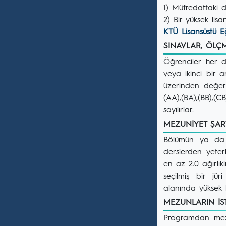
1) Müfredattaki 
2) Bir yüksek lis
KTÜ Lisansüstü E
SINAVLAR, ÖL
Öğrenciler her de
veya ikinci bir a
üzerinden değerl
(AA),(BA),(BB),(
sayılırlar.
MEZUNİYET ŞA
Bölümün ya da i
derslerden yeter
en az 2.0 ağırlık
seçilmiş bir jü
alanında yüksek li
MEZUNLARIN İ
Programdan mezun