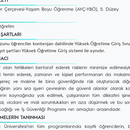
ZEYİ
ikler Çerçevesi-Yaşam Boyu Öğrenme (AYÇ-YBÖ), 5. Düzey
Öğretim
T ŞARTLARI
unu öğrenciler kontenjan dahilinde Yüksek Öğretime Giriş Sınav
ıt şartları Yüksek Öğretime Giriş sistemi ile aynıdır.
MACI
olan tehlikeleri bertaraf ederek risklerin minimize edilmesiy
ni temin ederek, zamanın ve kişisel performansın da maksimum v
gereç ve makine ile bina güvenliğinde risk oluşturacak diğer
ğinin yanı sıra işyeri çevresinin de güvenli alanlar olarak k
elerin kaynağında yok edilmek, çalışanların tüm dikkatini işi
l, vicdani ve mali sorumlulukları en aza düşürmek ve bu sayed
ağlığı ve İş Güvenliği Programı nın amaçları arasındadır.
MELERİN TANINMASI
 Üniversitesi'nin tüm programlarında kayıtlı öğrencilerin,