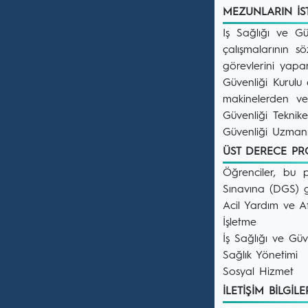
MEZUNLARIN İ
Iş Sağlığı ve Gü
çalışmalarının 
görevlerini yapar
Güvenliği Kurulu 
makinelerden ve 
Güvenliği Teknike
Güvenliği Uzmanı 
ÜST DERECE P
Öğrenciler, bu 
Sınavına (DGS) g
Acil Yardım ve A
İşletme
İş Sağlığı ve Güv
Sağlık Yönetimi
Sosyal Hizmet
İLETİŞİM BİLGİL