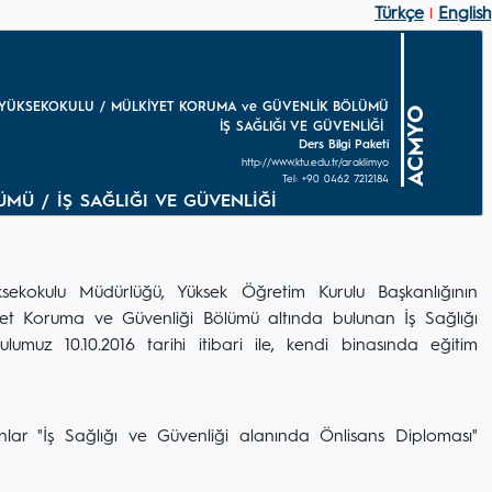
Türkçe
English
|
K YÜKSEKOKULU / MÜLKİYET KORUMA ve GÜVENLİK BÖLÜMÜ
ACMYO
İŞ SAĞLIĞI VE GÜVENLİĞİ
Ders Bilgi Paketi
http://www.ktu.edu.tr/araklimyo
Tel: +90 0462 7212184
MÜ / İŞ SAĞLIĞI VE GÜVENLİĞİ
ksekokulu Müdürlüğü, Yüksek Öğretim Kurulu Başkanlığının
lkiyet Koruma ve Güvenliği Bölümü altında bulunan İş Sağlığı
muz 10.10.2016 tarihi itibari ile, kendi binasında eğitim
lar "İş Sağlığı ve Güvenliği alanında Önlisans Diploması"