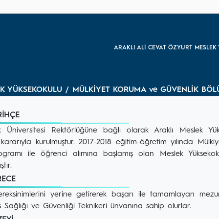
ARAKLI ALİ CEVAT ÖZYURT MESLE
EK YÜKSEKOKULU / MÜLKİYET KORUMA ve GÜVENLİK BÖLÜ
ARİHÇE
k Üniversitesi Rektörlüğüne bağlı olarak Araklı Meslek Yü
li kararıyla kurulmuştur. 2017-2018 eğitim-öğretim yılında Mü
gramı ile öğrenci alımına başlamış olan Meslek Yüksekokulu
tır.
ERECE
eksinimlerini yerine getirerek başarı ile tamamlayan mezun
İş Sağlığı ve Güvenliği Teknikeri ünvanına sahip olurlar.