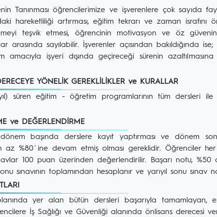
n Tanınması öğrencilerimize ve işverenlere çok sayıda fayd
daki hareketliliği artırması, eğitim tekrarı ve zaman israfın
nmeyi teşvik etmesi, öğrencinin motivasyon ve öz güvenin
ar arasında sayılabilir. İşverenler açısından bakıldığında ise; i
tim amacıyla işyeri dışında geçireceği sürenin azaltılmasın
ERECEYE YÖNELİK GEREKLİLİKLER ve KURALLAR
rıyıl) süren eğitim - öğretim programlarının tüm dersleri il
ÇME ve DEĞERLENDİRME
dönem başında derslere kayıt yaptırması ve dönem sonu 
 az %80`ine devam etmiş olması gereklidir. Öğrenciler her 
ınavlar 100 puan üzerinden değerlendirilir. Başarı notu, %50 ar
 sonu sınavının toplamından hesaplanır ve yarıyıl sonu sınav 
RTLARI
im planında yer alan bütün dersleri başarıyla tamamlayan,
ilere İş Sağlığı ve Güvenliği alanında önlisans derecesi veril