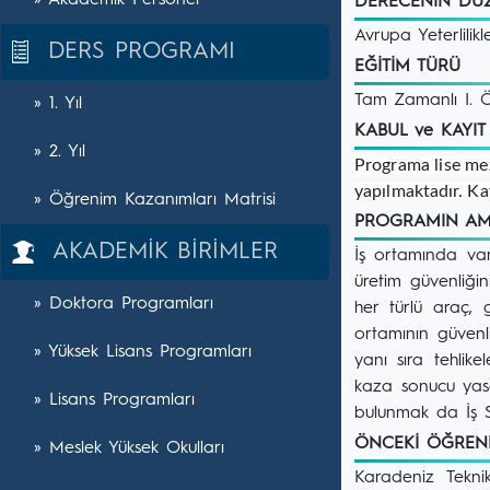
» Akademik Personel
DERECENİN DÜ
Avrupa Yeterlil
DERS PROGRAMI
EĞİTİM TÜRÜ
Tam Zamanlı I. 
» 1. Yıl
KABUL ve KAYI
» 2. Yıl
Programa lise mez
yapılmaktadır. Kay
» Öğrenim Kazanımları Matrisi
PROGRAMIN A
AKADEMİK BİRİMLER
İş ortamında var 
üretim güvenliği
» Doktora Programları
her türlü araç, 
ortamının güvenli
» Yüksek Lisans Programları
yanı sıra tehlik
kaza sonucu yasa
» Lisans Programları
bulunmak da İş S
ÖNCEKİ ÖĞREN
» Meslek Yüksek Okulları
Karadeniz Teknik