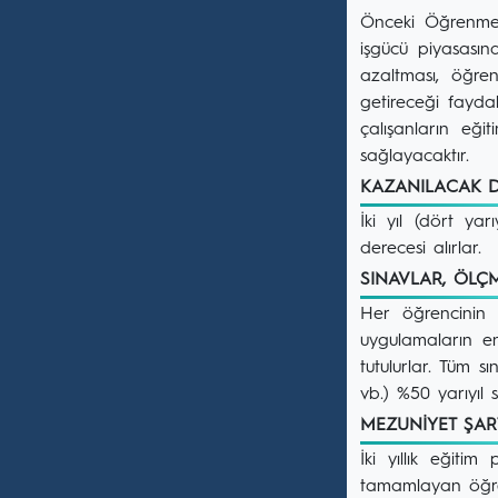
Önceki Öğrenmeni
işgücü piyasasın
azaltması, öğre
getireceği faydal
çalışanların eği
sağlayacaktır.
KAZANILACAK D
İki yıl (dört ya
derecesi alırlar.
SINAVLAR, ÖL
Her öğrencinin 
uygulamaların en
tutulurlar. Tüm s
vb.) %50 yarıyıl
MEZUNİYET ŞA
İki yıllık eğit
tamamlayan öğrenc