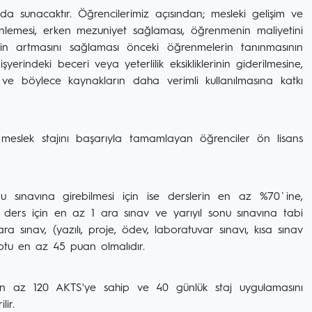
a sunacaktır. Öğrencilerimiz açısından; mesleki gelişim ve
ı önlemesi, erken mezuniyet sağlaması, öğrenmenin maliyetini
in artmasını sağlaması önceki öğrenmelerin tanınmasının
şyerindeki beceri veya yeterlilik eksikliklerinin giderilmesine,
a ve böylece kaynakların daha verimli kullanılmasına katkı
e meslek stajını başarıyla tamamlayan öğrenciler ön lisans
sınavına girebilmesi için ise derslerin en az %70`ine,
ders için en az 1 ara sınav ve yarıyıl sonu sınavına tabi
a sınav, (yazılı, proje, ödev, laboratuvar sınavı, kısa sınav
notu en az 45 puan olmalıdır.
 en az 120 AKTS'ye sahip ve 40 günlük staj uygulamasını
ir.