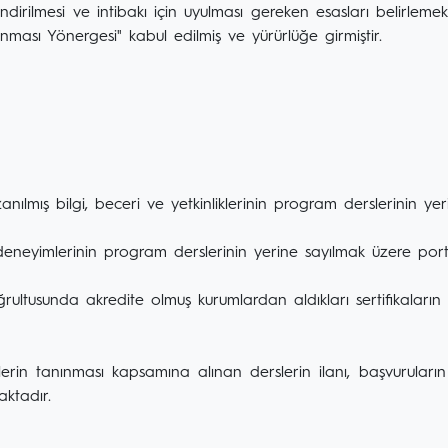
endirilmesi ve intibakı için uyulması gereken esasları belirlem
ması Yönergesi" kabul edilmiş ve yürürlüğe girmiştir.
azanılmış bilgi, beceri ve yetkinliklerinin program derslerinin y
 deneyimlerinin program derslerinin yerine sayılmak üzere por
oğrultusunda akredite olmuş kurumlardan aldıkları sertifikaların
rin tanınması kapsamına alınan derslerin ilanı, başvuruların
aktadır.