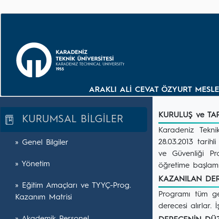
ARAKLI ALİ CEVAT ÖZYURT MESL
KURULUŞ ve T
KURUMSAL BİLGİLER
Karadeniz Tekni
28.03.2013 tarih
» Genel Bilgiler
ve Güvenliği Pro
» Yönetim
öğretime başlamış
KAZANILAN D
» Eğitim Amaçları ve TYYÇ-Prog.
Programı tüm ger
Kazanım Matrisi
derecesi alırlar. 