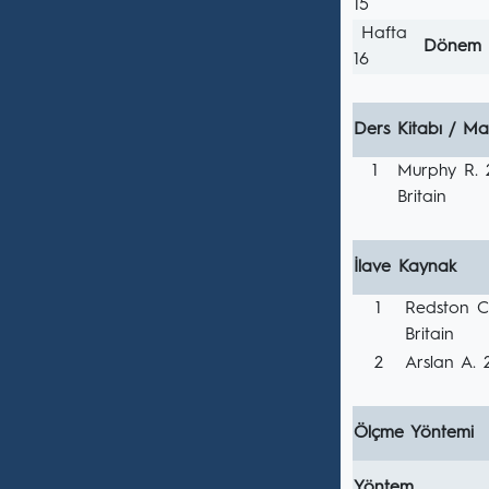
15
Hafta
Dönem s
16
Ders Kitabı / Ma
1
Murphy R. 
Britain
İlave Kaynak
1
Redston C
Britain
2
Arslan A. 
Ölçme Yöntemi
Yöntem