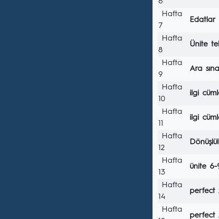
6
Hafta
Edatlar
7
Hafta
Ünite tek
8
Hafta
Ara sın
9
Hafta
ilgi cüml
10
Hafta
ilgi cüml
11
Hafta
Dönüşlül
12
Hafta
ünite 6-
13
Hafta
perfect
14
Hafta
perfect 