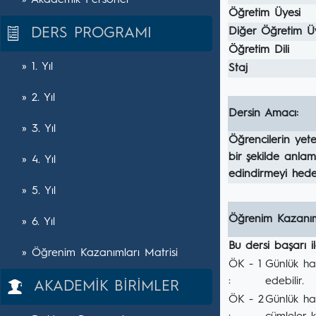
» Akademik Personel
Öğretim Üyesi
DERS PROGRAMI
Diğer Öğretim Ü
Öğretim Dili
» 1. Yıl
Staj
» 2. Yıl
Dersin Amacı:
» 3. Yıl
Öğrencilerin yete
bir şekilde anlam
» 4. Yıl
edindirmeyi hede
» 5. Yıl
Öğrenim Kazanım
» 6. Yıl
Bu dersi başarı 
» Öğrenim Kazanımları Matrisi
ÖK - 1
Günlük hay
:
edebilir.
AKADEMİK BİRİMLER
ÖK - 2
Günlük hay