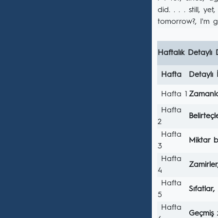
did. . . . still, 
tomorrow?, I'm goi
Haftalık Detaylı 
Hafta
Detaylı 
Hafta 1
Zamanla
Hafta
Belirteçl
2
Hafta
Miktar bi
3
Hafta
Zamirler,
4
Hafta
Sıfatlar
5
Hafta
Geçmiş 