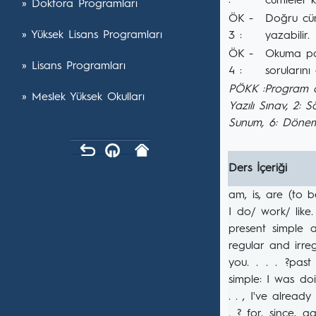
:
cümleler ku
» Doktora Programları
ÖK -
Doğru cüm
» Yüksek Lisans Programları
3 :
yazabilir.
ÖK -
Okuma par
» Lisans Programları
4 :
sorularını
PÖKK :Program ö
» Meslek Yüksek Okulları
Yazılı Sınav, 2: 
Sunum, 6: Dönem
Ders İçeriği
am, is, are (to 
I do/ work/ like.
present simple 
regular and irreg
you. . . . ?pas
simple: I was doi
. . , I've already
. ? for, since,