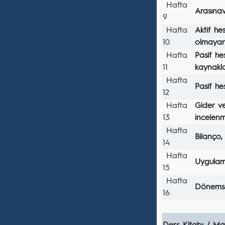
Hafta
Arasına
9
Hafta
Aktif h
10
olmayan
Hafta
Pasif h
11
kaynakl
Hafta
Pasif h
12
Hafta
Gider v
13
incelenm
Hafta
Bilanço,
14
Hafta
Uygulam
15
Hafta
Dönemso
16