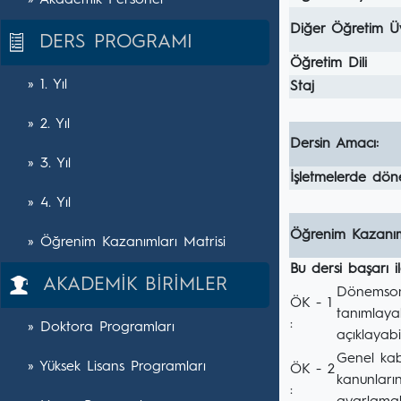
» Akademik Personel
Diğer Öğretim Ü
DERS PROGRAMI
Öğretim Dili
» 1. Yıl
Staj
» 2. Yıl
Dersin Amacı:
» 3. Yıl
İşletmelerde dön
» 4. Yıl
Öğrenim Kazanım
» Öğrenim Kazanımları Matrisi
Bu dersi başarı 
AKADEMİK BİRİMLER
Dönemsonu 
ÖK - 1
tanımlayab
:
» Doktora Programları
açıklayabil
Genel kab
» Yüksek Lisans Programları
ÖK - 2
kanunları
: