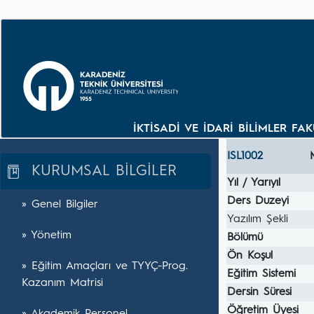
İKTİSADİ VE İDARİ BİLİMLER FA
ISL1002
KURUMSAL BİLGİLER
Yıl / Yarıyıl
Ders Duzeyi
» Genel Bilgiler
Yazılım Şekli
» Yönetim
Bölümü
Ön Koşul
» Eğitim Amaçları ve TYYÇ-Prog.
Eğitim Sistemi
Kazanım Matrisi
Dersin Süresi
Öğretim Üyesi