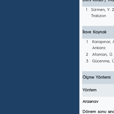
Ders Kitabı / Ma
1
Sürmen, Y. 2
Trabzon
İlave Kaynak
1
Karapınar,
Ankara
2
Ataman, Ü.
3
Gücenme, Ü
Ölçme Yöntemi
Yöntem
Arasınav
Dönem sonu sına