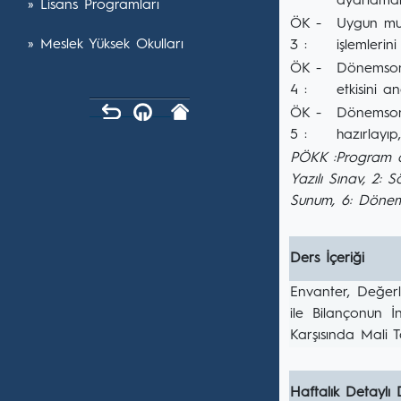
ayarlamala
» Lisans Programları
ÖK -
Uygun muh
» Meslek Yüksek Okulları
3 :
işlemlerin
ÖK -
Dönemsonu
4 :
etkisini an
ÖK -
Dönemsonu
5 :
hazırlayıp
PÖKK :Program ö
Yazılı Sınav, 2: 
Sunum, 6: Dönem
Ders İçeriği
Envanter, Değerle
ile Bilançonun 
Karşısında Mali T
Haftalık Detaylı 