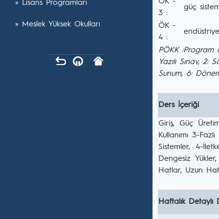
ÖK -
» Lisans Programları
güç sistem
3 :
» Meslek Yüksek Okulları
ÖK -
endüstriye
4 :
PÖKK :Program ö
Yazılı Sınav, 2: 
Sunum, 6: Dönem
Ders İçeriği
Giriş, Güç Üretim
Kullanımı 3-Fazlı
Sistemler, 4-İlet
Dengesiz Yükler
Hatlar, Uzun Hat
Haftalık Detaylı 