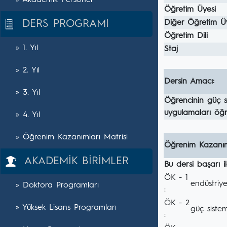
» Akademik Personel
Öğretim Üyesi
DERS PROGRAMI
Diğer Öğretim Ü
Öğretim Dili
» 1. Yıl
Staj
» 2. Yıl
Dersin Amacı:
» 3. Yıl
Öğrencinin güç si
uygulamaları öğr
» 4. Yıl
» Öğrenim Kazanımları Matrisi
Öğrenim Kazanım
AKADEMİK BİRİMLER
Bu dersi başarı 
ÖK - 1
endüstriye
» Doktora Programları
:
ÖK - 2
» Yüksek Lisans Programları
güç sistem
: