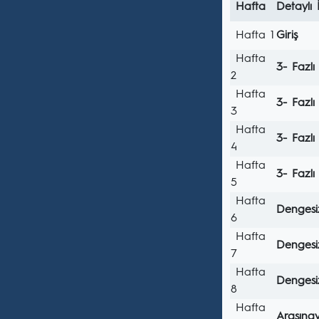
Hafta
Detaylı 
Hafta 1
Giriş
Hafta
3- Fazlı
2
Hafta
3- Fazlı
3
Hafta
3- Fazlı
4
Hafta
3- Fazlı
5
Hafta
Dengesi
6
Hafta
Dengesi
7
Hafta
Dengesi
8
Hafta
Arasına