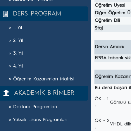
» Akademik Personel
Öğretim Üyesi
DERS PROGRAMI
Diğer Öğretim Ü
Öğretim Dili
» 1. Yıl
Staj
» 2. Yıl
Dersin Amacı:
» 3. Yıl
FPGA tabanlı sis
» 4. Yıl
Öğrenim Kazanım
» Öğrenim Kazanımları Matrisi
Bu dersi başarı 
AKADEMİK BİRİMLER
ÖK - 1
Gömülü sis
:
» Doktora Programları
» Yüksek Lisans Programları
ÖK - 2
VHDL dilin
: