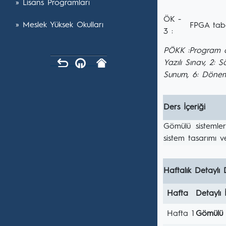
» Lisans Programları
ÖK -
» Meslek Yüksek Okulları
FPGA taba
3 :
PÖKK :Program ö
Yazılı Sınav, 2: 
Sunum, 6: Dönem
Ders İçeriği
Gömülü sistemle
sistem tasarımı 
Haftalık Detaylı 
Hafta
Detaylı 
Hafta 1
Gömülü s