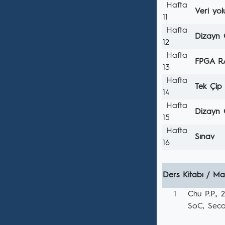
Hafta
Veri yol
11
Hafta
Dizayn 
12
Hafta
FPGA RA
13
Hafta
Tek Çip
14
Hafta
Dizayn 
15
Hafta
Sınav
16
Ders Kitabı / Ma
1
Chu P.P.
SoC, Seco