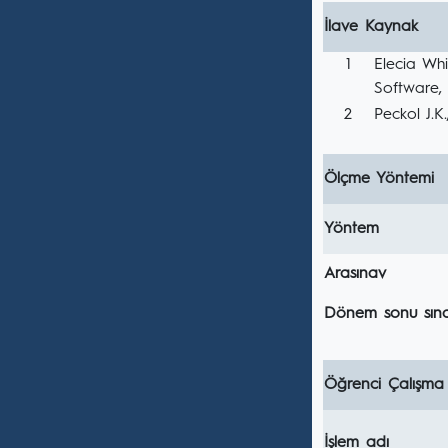
İlave Kaynak
1
Elecia Wh
Software, 
2
Peckol J.
Ölçme Yöntemi
Yöntem
Arasınav
Dönem sonu sına
Öğrenci Çalışma
İşlem adı