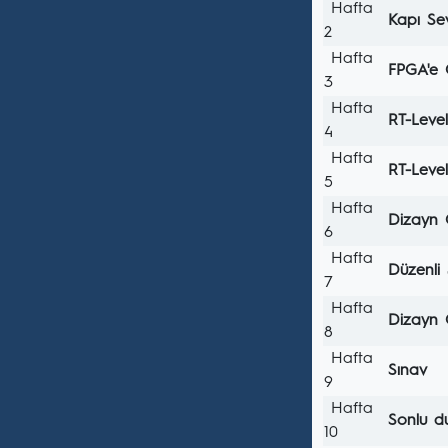
Hafta
Kapı Se
2
Hafta
FPGA'e 
3
Hafta
RT-Leve
4
Hafta
RT-Leve
5
Hafta
Dizayn 
6
Hafta
Düzenli 
7
Hafta
Dizayn 
8
Hafta
Sınav
9
Hafta
Sonlu d
10