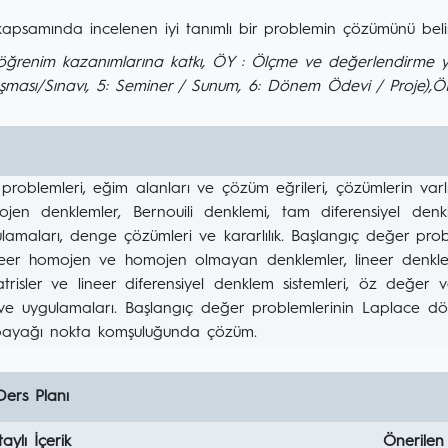
kapsamında incelenen iyi tanımlı bir problemin çözümünü belirl
renim kazanımlarına katkı, ÖY : Ölçme ve değerlendirme yönte
şması/Sınavı, 5: Seminer / Sunum, 6: Dönem Ödevi / Proje),
roblemleri, eğim alanları ve çözüm eğrileri, çözümlerin varlık 
jen denklemler, Bernouili denklemi, tam diferensiyel denklem
amaları, denge çözümleri ve kararlılık. Başlangıç değer prob
lineer homojen ve homojen olmayan denklemler, lineer denklem
trisler ve lineer diferensiyel denklem sistemleri, öz değer 
ve uygulamaları. Başlangıç değer problemlerinin Laplace dönü
e bayağı nokta komşuluğunda çözüm.
Ders Planı
aylı İçerik
Önerilen