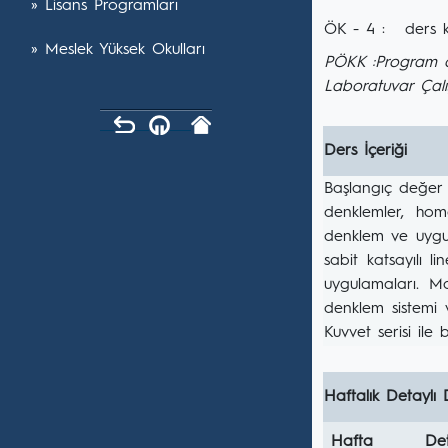
» Lisans Programları
ÖK - 4 :
ders 
» Meslek Yüksek Okulları
PÖKK :Program öğ
Laboratuvar Çalı
Ders İçeriği
Başlangıç değer p
denklemler, homo
denklem ve uygul
sabit katsayılı 
uygulamaları. Ma
denklem sistemi 
Kuvvet serisi il
Haftalık Detaylı 
Hafta
Det