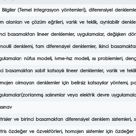
Bilgiler (Temel integrasyon yöntemleri), diferensiyel denklem
m alanları ve çözüm eğrileri, varlık ve teklik, ayrılabilir denk
rinci basamaktan lineer denklemler, uygulamalar, değişken d
noulli denklemi, tam diferensiyel denklemler, ikinci basamakta
ulamalar: nüfus modeli, ivme-hız modeli, ısı problemleri, deng
nci basamaktan sabit katsayılı lineer denklemler, varlık ve te
ojen olmayan denklemler için belirsiz katsayılar yöntemi, 
ulamalar(zorlanmış salınımlar veya elektrik devre uygulamalar
asınav
risler ve birinci basamaktan diferensiyel denklem sistemleri,
ris özdeğer ve özvektörleri, homojen sistemler için özdeğer 