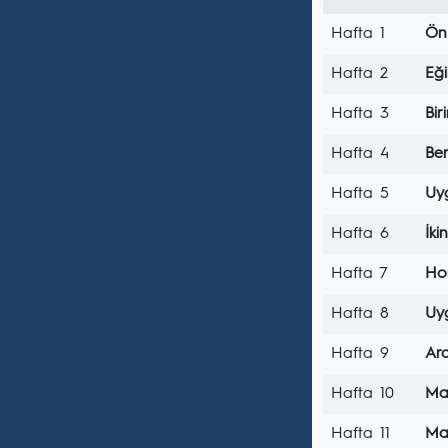
Hafta 1
Ön 
Hafta 2
Eği
Hafta 3
Bi
Hafta 4
Ber
Hafta 5
Uyg
Hafta 6
İki
Hafta 7
Hom
Hafta 8
Uyg
Hafta 9
Ar
Hafta 10
Mat
Hafta 11
Mat