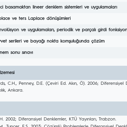
nci basamaktan lineer denklem sistemleri ve uygulamaları
place ve ters Laplace dönüşümleri
volüsyon ve uygulamaları, periodik ve parçalı girdi fonksiy
vvet serileri ve bayağı nokta komşuluğunda çözüm
nem sonu sınavı
lzemesi
s, C.H., Penney, D.E. (Çeviri Ed. Akın, Ö). 2006; Diferensiyel
ılık, Ankara.
H. 2002; Diferansiyel Denklemler, KTÜ Yayınları, Trabzon.
 M., Tuncer, E.S. 2003; Çözümlü Problemlerle Diferansiyel Denkl