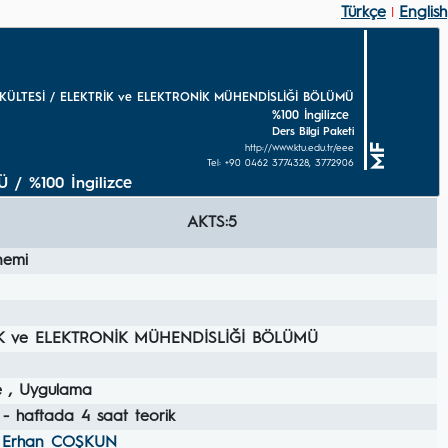
Türkçe
English
|
KÜLTESİ / ELEKTRİK ve ELEKTRONİK MÜHENDİSLİĞİ BÖLÜMÜ
%100 İngilizce
Ders Bilgi Paketi
MF
http://www.ktu.edu.tr/eee
Tel: +90 0462 3774328, 3772906
/ %100 İngilizce
AKTS:5
nemi
İK ve ELEKTRONİK MÜHENDİSLİĞİ BÖLÜMÜ
e , Uygulama
 - haftada 4 saat teorik
r. Erhan COŞKUN