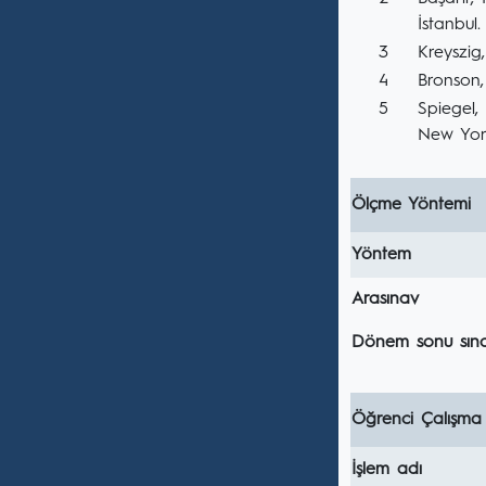
İstanbul.
3
Kreyszig
4
Bronson,
5
Spiegel,
New Yor
Ölçme Yöntemi
Yöntem
Arasınav
Dönem sonu sına
Öğrenci Çalışma
İşlem adı