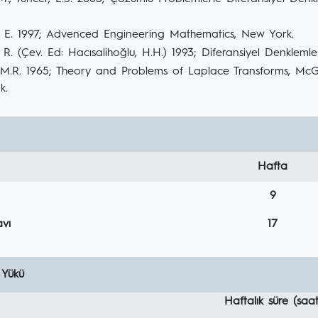
, E. 1997; Advenced Engineering Mathematics, New York.
 R. (Çev. Ed: Hacısalihoğlu, H.H.) 1993; Diferansiyel Denklemle
 M.R. 1965; Theory and Problems of Laplace Transforms, Mc
k.
Hafta
9
vı
17
 Yükü
Haftalık süre (saat