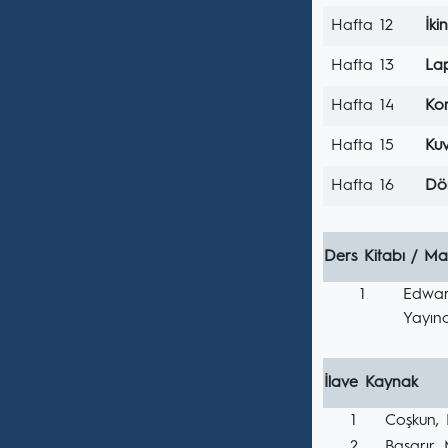
Hafta 12
İki
Hafta 13
La
Hafta 14
Kon
Hafta 15
Ku
Hafta 16
Dö
Ders Kitabı / Ma
1
Edward
Yayınc
İlave Kaynak
1
Coşkun, 
2
Başarır,