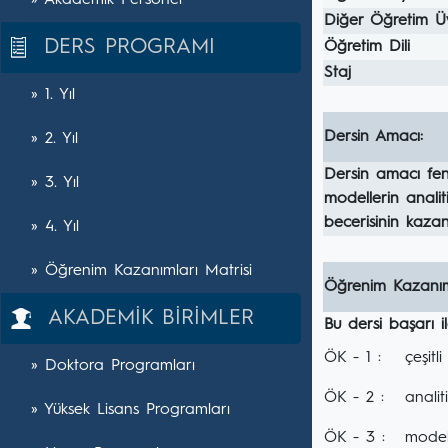
» Akademik Personel
Diğer Öğretim Ü
DERS PROGRAMI
Öğretim Dili
Staj
» 1. Yıl
Dersin Amacı:
» 2. Yıl
Dersin amacı fen 
» 3. Yıl
modellerin anali
becerisinin kazand
» 4. Yıl
» Öğrenim Kazanımları Matrisi
Öğrenim Kazanım
AKADEMİK BİRİMLER
Bu dersi başarı 
ÖK - 1 :
çeşitl
» Doktora Programları
ÖK - 2 :
analit
» Yüksek Lisans Programları
ÖK - 3 :
model