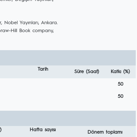
r, Nobel Yayınları, Ankara.
Graw-Hill Book company,
Tarih
Süre (Saat)
Katkı (%)
50
50
)
Hafta sayısı
Dönem toplamı