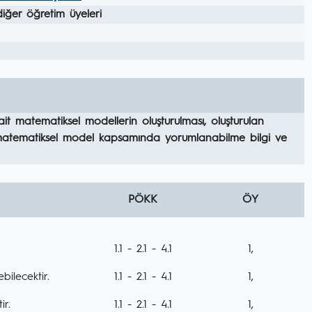
diğer öğretim üyeleri
ait matematiksel modellerin oluşturulması, oluşturulan
n matematiksel model kapsamında yorumlanabilme bilgi ve
PÖKK
ÖY
1.1 - 2.1 - 4.1
1,
bilecektir.
1.1 - 2.1 - 4.1
1,
r.
1.1 - 2.1 - 4.1
1,