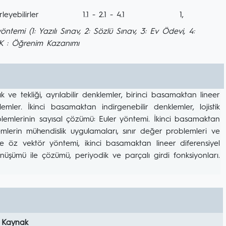
eyebilirler
1.1 - 2.1 - 4.1
1,
mi (1: Yazılı Sınav, 2: Sözlü Sınav, 3: Ev Ödevi, 4:
ÖK : Öğrenim Kazanımı
ve tekliği, ayrılabilir denklemler, birinci basamaktan lineer
ler. İkinci basamaktan indirgenebilir denklemler, lojistik
lemlerinin sayısal çözümü: Euler yöntemi. İkinci basamaktan
lerin mühendislik uygulamaları, sınır değer problemleri ve
ve öz vektör yöntemi, ikinci basamaktan lineer diferensiyel
şümü ile çözümü, periyodik ve parçalı girdi fonksiyonları.
 Kaynak