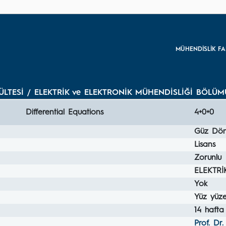
MÜHENDİSLİK FA
LTESİ / ELEKTRİK ve ELEKTRONİK MÜHENDİSLİĞİ BÖLÜMÜ 
Differential Equations
4+0+0
Güz Dö
Lisans
Zorunlu
ELEKTR
Yok
Yüz yüz
14 hafta
Prof. D