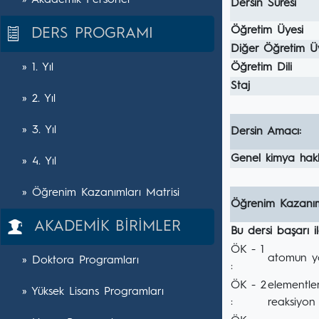
» Akademik Personel
Dersin Süresi
Öğretim Üyesi
DERS PROGRAMI
Diğer Öğretim Ü
» 1. Yıl
Öğretim Dili
Staj
» 2. Yıl
» 3. Yıl
Dersin Amacı:
Genel kimya hakk
» 4. Yıl
» Öğrenim Kazanımları Matrisi
Öğrenim Kazanım
AKADEMİK BİRİMLER
Bu dersi başarı 
ÖK - 1
atomun yap
» Doktora Programları
:
ÖK - 2
elementler
» Yüksek Lisans Programları
:
reaksiyon