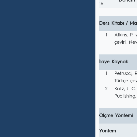
Dönem s
16
Ders Kitabı / Ma
1
Atkins, P
çeviri, Ne
İlave Kaynak
1
Petrucci, 
Türkçe çev
2
Kotz, J. C
Publishing
Ölçme Yöntemi
Yöntem