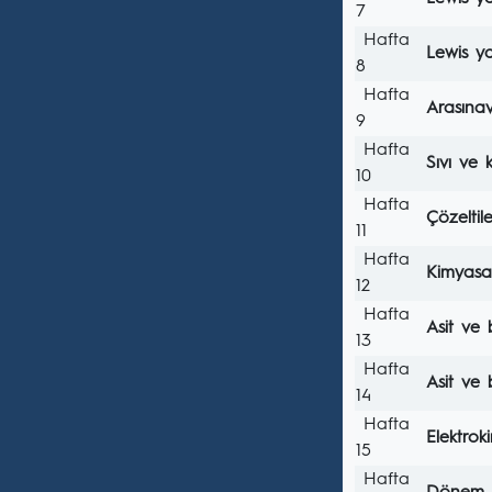
7
Hafta
Lewis ya
8
Hafta
Arasına
9
Hafta
Sıvı ve k
10
Hafta
Çözeltil
11
Hafta
Kimyasa
12
Hafta
Asit ve 
13
Hafta
Asit ve 
14
Hafta
Elektrok
15
Hafta