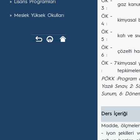
ÖK -
» Lisans Programları
gaz kanunl
3 :
» Meslek Yüksek Okulları
ÖK -
kimyasal b
4 :
ÖK -
katı ve sıv
5 :
ÖK -
çözelti haz
6 :
ÖK - 7
kimyasal y
:
tepkimeler
PÖKK :Program ö
Yazılı Sınav, 2: 
Sunum, 6: Dönem
Ders İçeriği
Madde, ölçmeler 
- iyon şekilleri