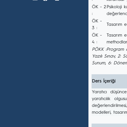
ÖK - 2
Psikoloji ku
:
değerlendi
ÖK -
Tasarım eğ
3 :
ÖK -
Tasarım eğ
4 :
methodlar
PÖKK :Program ö
Yazılı Sınav, 2: 
Sunum, 6: Dönem
Ders İçeriği
Yaratıcı düşünce
yaratıcılık olgu
değerlendirilmesi
modelleri, tasarım