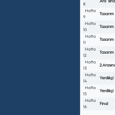
Ara sın
8
Hafta
Tasarım e
9
Hafta
Tasarım 
10
Hafta
Tasarım 
11
Hafta
Tasarım 
12
Hafta
2.Arasın
13
Hafta
Yenilikç
14
Hafta
Yenilikç
15
Hafta
Final
16