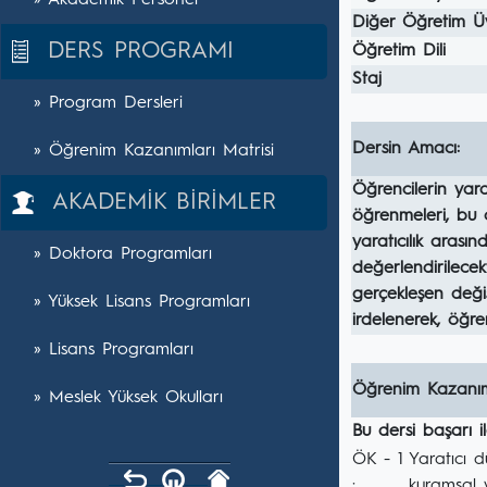
» Akademik Personel
Diğer Öğretim Ü
DERS PROGRAMI
Öğretim Dili
Staj
» Program Dersleri
Dersin Amacı:
» Öğrenim Kazanımları Matrisi
Öğrencilerin yarat
AKADEMİK BİRİMLER
öğrenmeleri, bu ol
yaratıcılık arasınd
» Doktora Programları
değerlendirilecekt
gerçekleşen deği
» Yüksek Lisans Programları
irdelenerek, öğren
» Lisans Programları
Öğrenim Kazanım
» Meslek Yüksek Okulları
Bu dersi başarı 
ÖK - 1
Yaratıcı d
:
kuramsal y