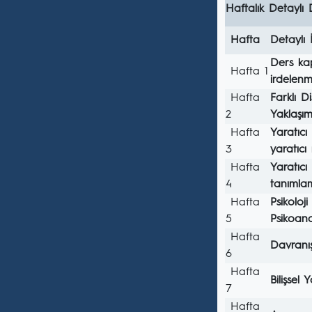
Haftalık Detaylı 
Hafta
Detaylı 
Ders kap
Hafta 1
irdelenm
Hafta
Farklı D
2
Yaklaşım
Hafta
Yaratıcı 
3
yaratıcı
Hafta
Yaratıcı
4
tanımlam
Hafta
Psikoloj
5
Psikoanal
Hafta
Davranışç
6
Hafta
Bilişsel 
7
Hafta