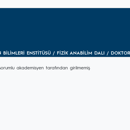
N BİLİMLERİ ENSTİTÜSÜ / FİZİK ANABİLİM DALI / DOKT
ri sorumlu akademisyen tarafından girilmemiş