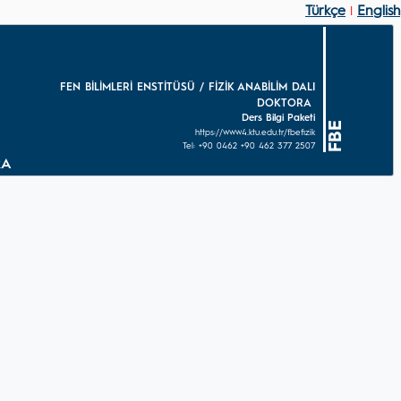
Türkçe
English
|
FEN BİLİMLERİ ENSTİTÜSÜ / FİZİK ANABİLİM DALI
DOKTORA
Ders Bilgi Paketi
FBE
https://www4.ktu.edu.tr/fbefizik
Tel: +90 0462 +90 462 377 2507
ORA