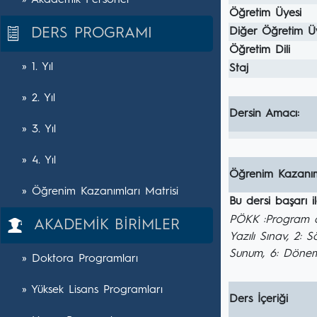
» Akademik Personel
Öğretim Üyesi
DERS PROGRAMI
Diğer Öğretim Ü
Öğretim Dili
» 1. Yıl
Staj
» 2. Yıl
Dersin Amacı:
» 3. Yıl
» 4. Yıl
Öğrenim Kazanım
» Öğrenim Kazanımları Matrisi
Bu dersi başarı 
PÖKK :Program ö
AKADEMİK BİRİMLER
Yazılı Sınav, 2: 
Sunum, 6: Dönem
» Doktora Programları
» Yüksek Lisans Programları
Ders İçeriği