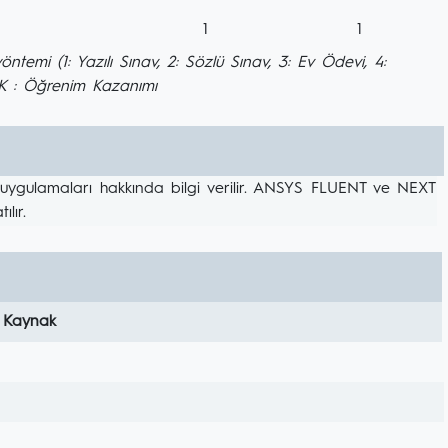
1
1
mi (1: Yazılı Sınav, 2: Sözlü Sınav, 3: Ev Ödevi, 4:
ÖK : Öğrenim Kazanımı
i uygulamaları hakkında bilgi verilir. ANSYS FLUENT ve NEXT
lır.
 Kaynak