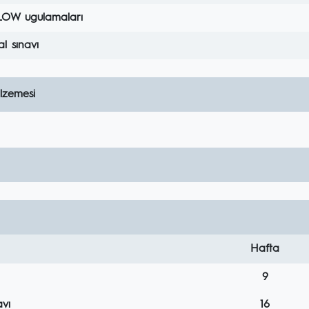
LOW ugulamaları
al sınavı
lzemesi
Hafta
9
vı
16