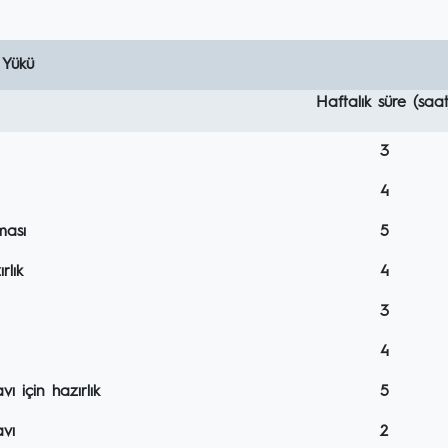
 Yükü
Haftalık süre (saat
3
4
ması
5
rlık
4
3
4
 için hazırlık
5
vı
2