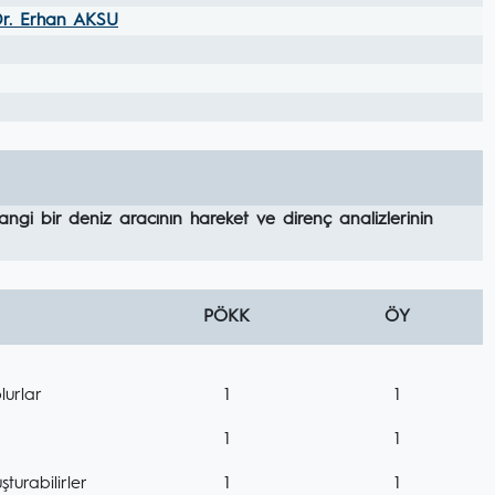
Dr. Erhan AKSU
gi bir deniz aracının hareket ve direnç analizlerinin
PÖKK
ÖY
lurlar
1
1
1
1
turabilirler
1
1