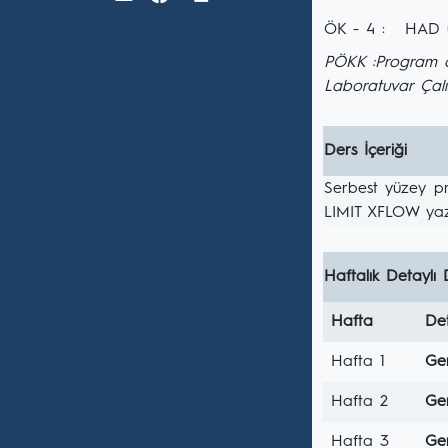
ÖK - 4 :
HAD u
PÖKK :Program öğ
Laboratuvar Çalı
Ders İçeriği
Serbest yüzey pr
LIMIT XFLOW yazıl
Haftalık Detaylı 
Hafta
Det
Hafta 1
Gem
Hafta 2
Gem
Hafta 3
Gem