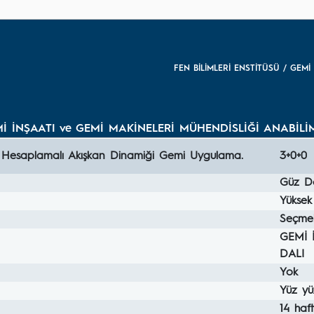
FEN BİLİMLERİ ENSTİTÜSÜ / GEMİ
Mİ İNŞAATI ve GEMİ MAKİNELERİ MÜHENDİSLİĞİ ANABİLİ
Hesaplamalı Akışkan Dinamiği Gemi Uygulama.
3+0+0
Güz D
Yüksek 
Seçmel
GEMİ 
DALI
Yok
Yüz yü
14 haf