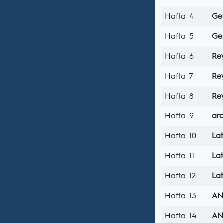
Hafta 4
Gem
Hafta 5
Gem
Hafta 6
Re
Hafta 7
Re
Hafta 8
Re
Hafta 9
ara
Hafta 10
La
Hafta 11
La
Hafta 12
La
Hafta 13
AN
Hafta 14
AN