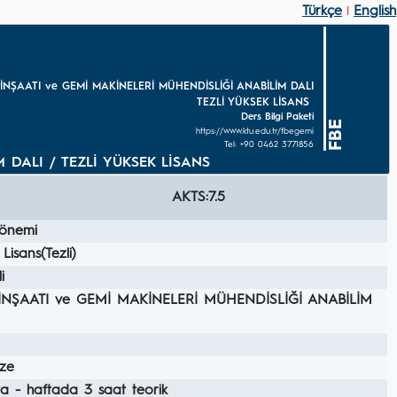
Türkçe
English
|
 İNŞAATI ve GEMİ MAKİNELERİ MÜHENDİSLİĞİ ANABİLİM DALI
TEZLİ YÜKSEK LİSANS
Ders Bilgi Paketi
FBE
https://www.ktu.edu.tr/fbegemi
Tel: +90 0462 3771856
M DALI / TEZLİ YÜKSEK LİSANS
AKTS:7.5
önemi
Lisans(Tezli)
i
İNŞAATI ve GEMİ MAKİNELERİ MÜHENDİSLİĞİ ANABİLİM
ze
ta - haftada 3 saat teorik