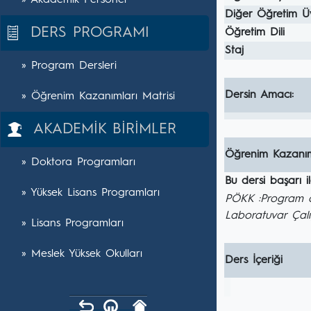
» Akademik Personel
Diğer Öğretim Ü
DERS PROGRAMI
Öğretim Dili
Staj
» Program Dersleri
Dersin Amacı:
» Öğrenim Kazanımları Matrisi
AKADEMİK BİRİMLER
Öğrenim Kazanım
» Doktora Programları
Bu dersi başarı 
» Yüksek Lisans Programları
PÖKK :Program öğ
Laboratuvar Çalı
» Lisans Programları
» Meslek Yüksek Okulları
Ders İçeriği