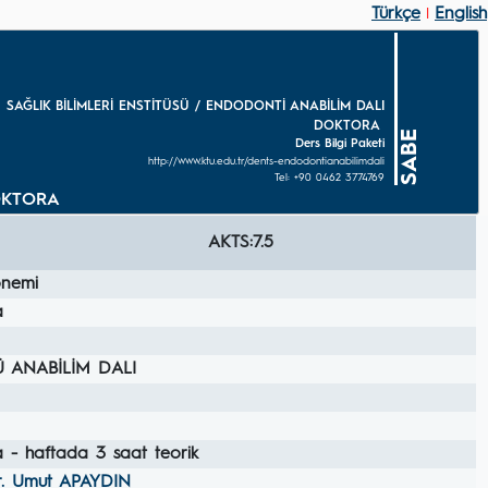
Türkçe
English
|
SAĞLIK BİLİMLERİ ENSTİTÜSÜ / ENDODONTİ ANABİLİM DALI
DOKTORA
SABE
Ders Bilgi Paketi
http://www.ktu.edu.tr/dents-endodontianabilimdali
Tel: +90 0462 3774769
DOKTORA
AKTS:7.5
nemi
a
Ü ANABİLİM DALI
a - haftada 3 saat teorik
r. Umut APAYDIN