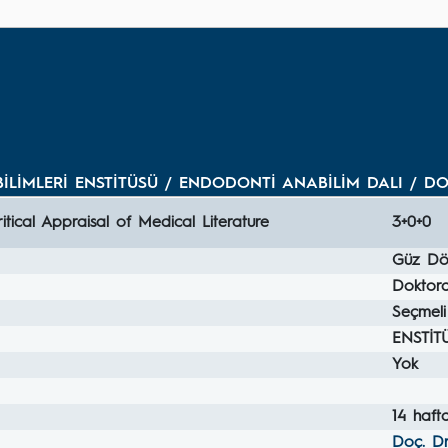
BİLİMLERİ ENSTİTÜSÜ / ENDODONTİ ANABİLİM DALI / 
ritical Appraisal of Medical Literature
3+0+0
Güz Dö
Doktor
Seçmeli
ENSTİT
Yok
14 haft
Doç. D