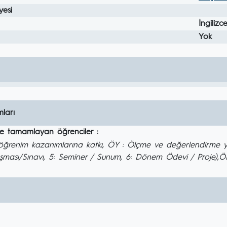
yesi
İngilizc
Yok
ları
ile tamamlayan öğrenciler :
renim kazanımlarına katkı, ÖY : Ölçme ve değerlendirme yönte
şması/Sınavı, 5: Seminer / Sunum, 6: Dönem Ödevi / Proje),