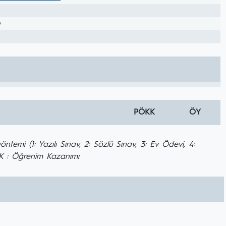
e
PÖKK
ÖY
mi (1: Yazılı Sınav, 2: Sözlü Sınav, 3: Ev Ödevi, 4:
ÖK : Öğrenim Kazanımı